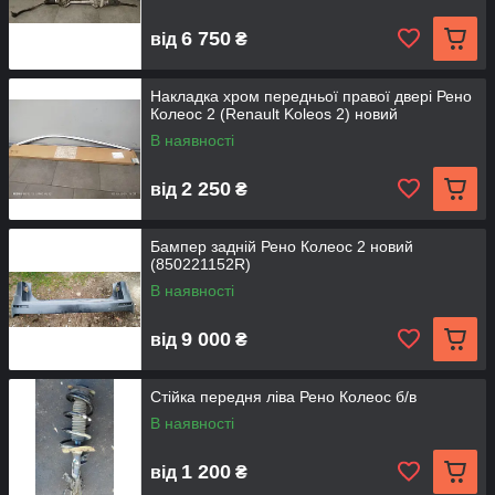
6 750
від
₴
Накладка хром передньої правої двері Рено
Колеос 2 (Renault Koleos 2) новий
В наявності
2 250
від
₴
Бампер задній Рено Колеос 2 новий
(850221152R)
В наявності
9 000
від
₴
Стійка передня ліва Рено Колеос б/в
В наявності
1 200
від
₴