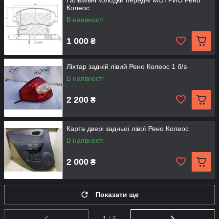
Гальмівні колодки передні МОТРИО Рено
Колеос
В наявності
1 000
₴
Ліхтар задній лівий Рено Колеос 1 б/в
В наявності
2 200
₴
Карта двері задньої лівої Рено Колеос
В наявності
2 000
₴
Показати ще
1
/ 5