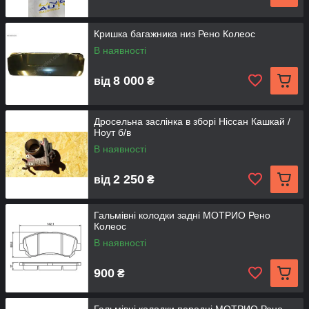
Кришка багажника низ Рено Колеос
В наявності
8 000
від
₴
Дросельна заслінка в зборі Ніссан Кашкай /
Ноут б/в
В наявності
2 250
від
₴
Гальмівні колодки задні МОТРИО Рено
Колеос
В наявності
900
₴