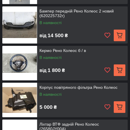
Бампер передній Рено Колеос 2 новий
(620225732r)
В наявності
14 500
від
₴
Кермо Рено Колеос б / в
В наявності
1 800
від
₴
Корпус повітряного фільтра Рено Колеос
В наявності
5 000
₴
Ліхтар ВТФ задній Рено Колеос
(26580JY00A)