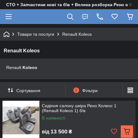
СТО + Запчастини нові та б\в + Велика розборка Рено в Киє
Товари та послуги
Renault Koleos
Renault Koleos
Renault
Koleos
Сортування
0
Фільтри
Сидіння салону шкіра Рено Колеос 1
(Renault Koleos 1) б/в
В наявності
13 500
від
₴