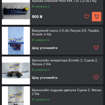
Кришка клапанів Рено К9К 710 1,5 DCI б/у
В наявності
900
₴
Вакуумний насос 2.0 dci Лагуна 2/3, Трафік,
Eспейс 4 б/в
В наявності
Ціну уточнюйте
Кронштейн генератора Еспейс 2, Сценік 2,
Лагуна 2 б/в
В наявності
Ціну уточнюйте
Кронштейн подушки двигуна Сценік 2, Меган
2 б/в
В наявності