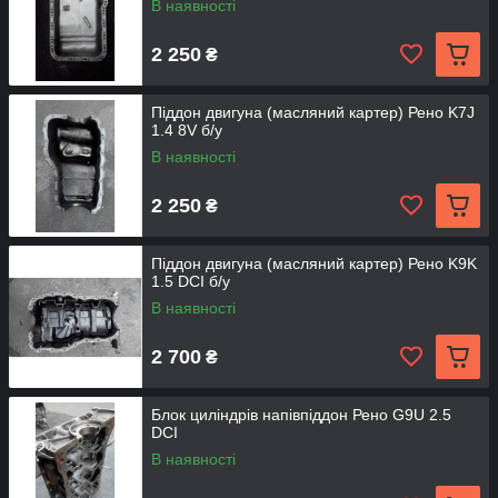
В наявності
2 250
₴
Піддон двигуна (масляний картер) Рено K7J
1.4 8V б/у
В наявності
2 250
₴
Піддон двигуна (масляний картер) Рено K9K
1.5 DCI б/у
В наявності
2 700
₴
Блок циліндрів напівпіддон Рено G9U 2.5
DCI
В наявності