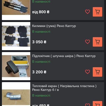
В наявності
800
від
₴
Килимки (гума) Рено Каптур
В наявності
3 050
₴
Підлокітник ( штучна шкіра ) Рено Каптур
В наявності
3 200
₴
Тепловий екран ( Нагрівальна пластина )
Рено Каптур б / в
В наявності
450
від
₴