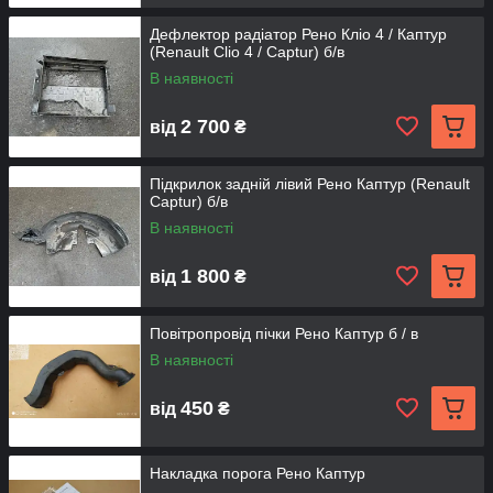
Дефлектор радіатор Рено Кліо 4 / Каптур
(Renault Clio 4 / Captur) б/в
В наявності
2 700
від
₴
Підкрилок задній лівий Рено Каптур (Renault
Captur) б/в
В наявності
1 800
від
₴
Повітропровід пічки Рено Каптур б / в
В наявності
450
від
₴
Накладка порога Рено Каптур