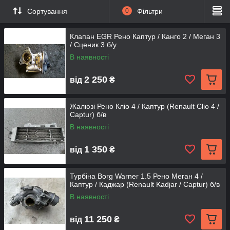
Сортування
0
Фільтри
Клапан EGR Рено Каптур / Канго 2 / Меган 3
/ Сценик 3 б/у
В наявності
2 250
від
₴
Жалюзі Рено Кліо 4 / Каптур (Renault Clio 4 /
Captur) б/в
В наявності
1 350
від
₴
Турбіна Borg Warner 1.5 Рено Меган 4 /
Каптур / Каджар (Renault Kadjar / Captur) б/в
В наявності
11 250
від
₴