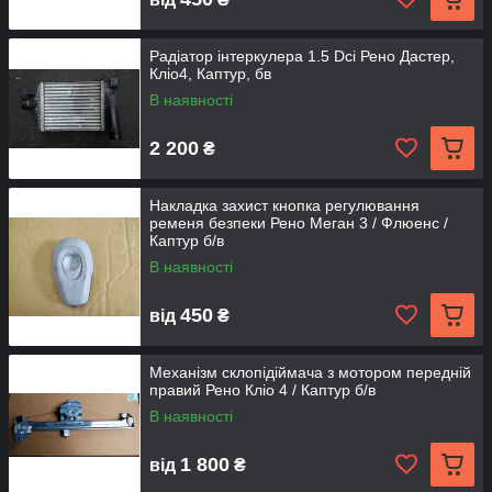
Радіатор інтеркулера 1.5 Dci Рено Дастер,
Кліо4, Каптур, бв
В наявності
2 200
₴
Накладка захист кнопка регулювання
ременя безпеки Рено Меган 3 / Флюенс /
Каптур б/в
В наявності
450
від
₴
Механізм склопідіймача з мотором передній
правий Рено Кліо 4 / Каптур б/в
В наявності
1 800
від
₴