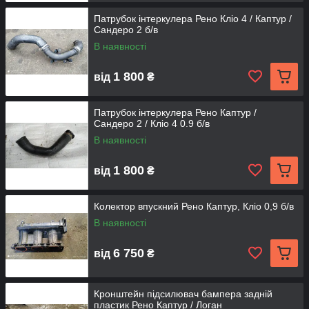
Патрубок інтеркулера Рено Кліо 4 / Каптур /
Сандеро 2 б/в
В наявності
1 800
від
₴
Патрубок інтеркулера Рено Каптур /
Сандеро 2 / Кліо 4 0.9 б/в
В наявності
1 800
від
₴
Колектор впускний Рено Каптур, Кліо 0,9 б/в
В наявності
6 750
від
₴
Кронштейн підсилювач бампера задній
пластик Рено Каптур / Логан