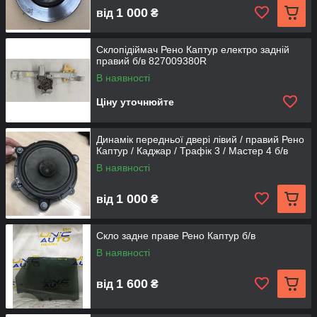
1 000
від
₴
Склопідіймач Рено Каптур електро задній
правий б/в 827009380R
В наявності
Ціну уточнюйте
Динамік передньої двері лівий / правий Рено
Каптур / Каджар / Трафік 3 / Мастер 4 б/в
В наявності
1 000
від
₴
Скло задне праве Рено Каптур б/в
В наявності
1 600
від
₴