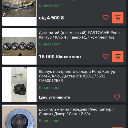
В наявності
4 500
від
₴
Диск литий (алюмінієвий) FASTGAME Рено
Каптур / Кліо 4 / Твінго R17 комплект б/в
В наявності
18 000
₴/комплект
Корпус повітряного фільтра Рено Каптур,
Логан, Кліо, Дастер б/в 8201173592
/165001258R
В наявності
Ціну уточнюйте
Диск гальмівний передній Рено Каптур /
Лоджи / Докер / Логан 2 б/в
В наявності