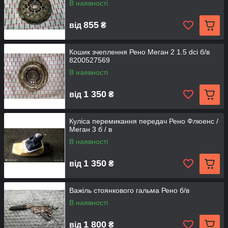
В наявності
855
від
₴
Кошик зчеплення Рено Меган 2 1.5 dci б/в
8200527569
В наявності
1 350
від
₴
Куліса перемикання передач Рено Флюенс /
Меган 3 б / в
В наявності
1 350
від
₴
Важіль стоянкового гальма Рено б/в
В наявності
1 800
від
₴