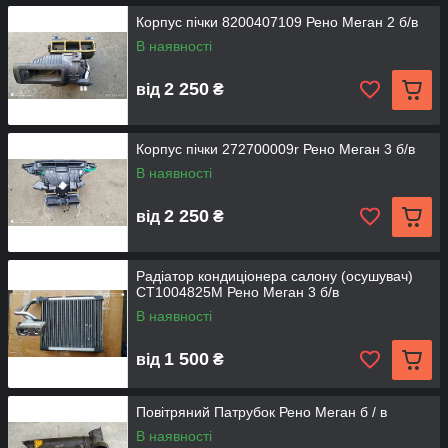
Корпус пічки 8200407109 Рено Меган 2 б/в
В наявності
2 250
від
₴
Корпус пічки 272700009r Рено Меган 3 б/в
В наявності
2 250
від
₴
Радіатор кондиціонера салону (осушувач)
CT1004825M Рено Меган 3 б/в
В наявності
1 500
від
₴
Повітряний Патрубок Рено Меган б / в
В наявності