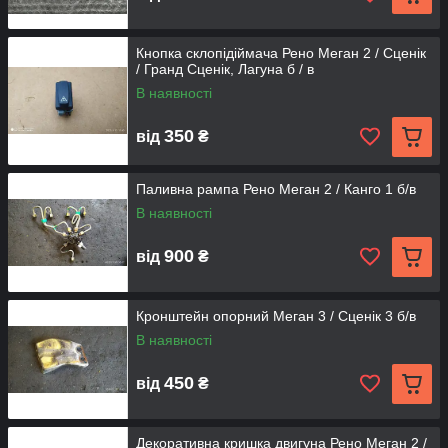
Кнопка склопідіймача Рено Меган 2 / Сценік
/ Гранд Сценік, Лагуна б / в
В наявності
350
від
₴
Паливна рампа Рено Меган 2 / Канго 1 б/в
В наявності
900
від
₴
Кронштейн опорний Меган 3 / Сценік 3 б/в
В наявності
450
від
₴
Декоративна кришка двигуна Рено Меган 2 /