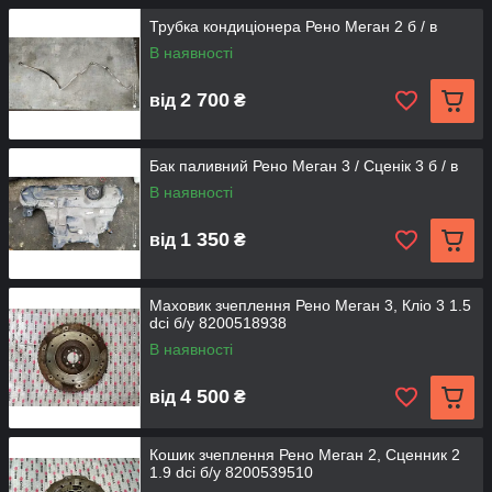
Трубка кондиціонера Рено Меган 2 б / в
В наявності
2 700
від
₴
Бак паливний Рено Меган 3 / Сценік 3 б / в
В наявності
1 350
від
₴
Маховик зчеплення Рено Меган 3, Кліо 3 1.5
dci б/у 8200518938
В наявності
4 500
від
₴
Кошик зчеплення Рено Меган 2, Сценник 2
1.9 dci б/у 8200539510