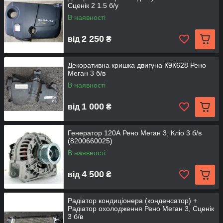
Сценік 2 1.5 б/у
В наявності
2 250
від
₴
Декоративна кришка двигуна К9К628 Рено
Меган 3 б/в
В наявності
1 000
від
₴
Генератор 120А Рено Меган 3, Кліо 3 б/в
(8200660025)
В наявності
4 500
від
₴
Радіатор кондиціонера (конденсатор) +
Радіатор охолодження Рено Меган 3, Сценік
3 б/в