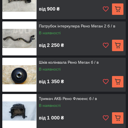
900
від
₴
Патрубок інтеркулера Рено Меган 2 б / в
В наявності
2 250
від
₴
Шків колінвала Рено Меган б / в
В наявності
1 350
від
₴
Тримач АКБ Рено Флюенс б / в
В наявності
1 000
від
₴