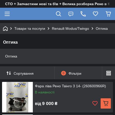
СТО + Запчастини нові та б\в + Велика розборка Рено в Киє
Товари та послуги
Renault Modus/Twingo
Оптика
Оптика
Оптика
Сортування
0
Фільтри
Фара ліва Рено Твінго 3 14- (260600966R)
В наявності
9 000
від
₴