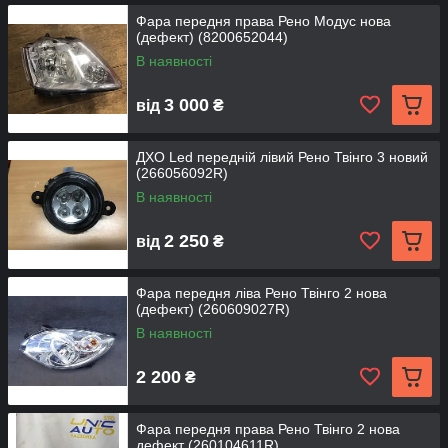
Фара передня права Рено Модус нова
(дефект) (8200652044)
В наявності
3 000
від
₴
ДХО Led передній лівий Рено Твінго 3 новий
(266056092R)
В наявності
2 250
від
₴
Фара передня ліва Рено Твінго 2 нова
(дефект) (260609027R)
В наявності
2 200
₴
Фара передня права Рено Твінго 2 нова
дефект (260104611R)