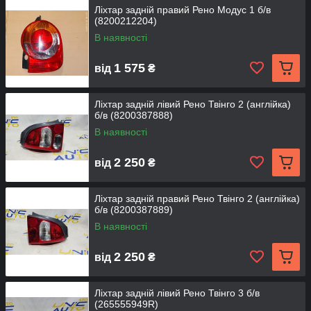
Ліхтар задній правий Рено Модус 1 б/в
(8200212204)
В наявності
1 575
від
₴
Ліхтар задній лівий Рено Твінго 2 (англійка)
б/в (8200387888)
В наявності
2 250
від
₴
Ліхтар задній правий Рено Твінго 2 (англійка)
б/в (8200387889)
В наявності
2 250
від
₴
Ліхтар задній лівий Рено Твінго 3 б/в
(265555949R)