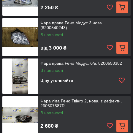
2 250
₴
Фара права Рено Модус 3 нова
(8200540243)
В наявності
3 000
від
₴
Фара права Рено Модус, б/в, 8200658382
В наявності
Ціну уточнюйте
Фара ліва Рено Твінго 2, нова, є дефекти,
260607587R
В наявності
2 680
₴