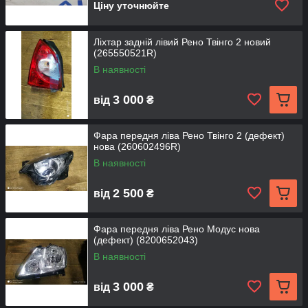
Ціну уточнюйте
Ліхтар задній лівий Рено Твінго 2 новий
(265550521R)
В наявності
3 000
від
₴
Фара передня ліва Рено Твінго 2 (дефект)
нова (260602496R)
В наявності
2 500
від
₴
Фара передня ліва Рено Модус нова
(дефект) (8200652043)
В наявності
3 000
від
₴