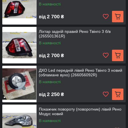
В наявності
2 700
від
₴
Ліхтар задній правий Рено Твінго 3 б/в
(265501361R)
В наявності
2 700
від
₴
ДХО Led передній лівий Рено Твінго 3 новий
(обламане вухо) (266056092R)
В наявності
2 250
від
₴
Покажчик повороту (поворотник) лівий Рено
Модус новий
В наявності