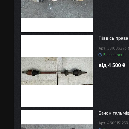
Піввісь права
391006276R
В наявності
від 4 500 ₴
Бачок гальмі
460915125R