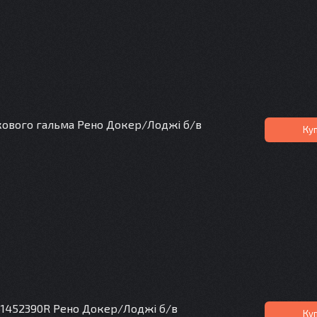
кового гальма Рено Докер/Лоджі б/в
Ку
1452390R Рено Докер/Лоджі б/в
Ку