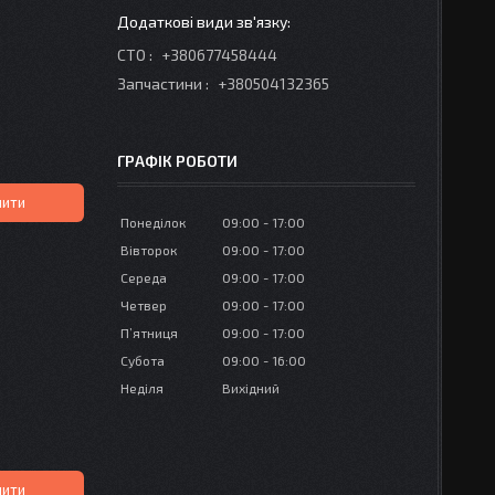
СТО
+380677458444
Запчастини
+380504132365
ГРАФІК РОБОТИ
пити
Понеділок
09:00
17:00
Вівторок
09:00
17:00
Середа
09:00
17:00
Четвер
09:00
17:00
Пʼятниця
09:00
17:00
Субота
09:00
16:00
Неділя
Вихідний
пити