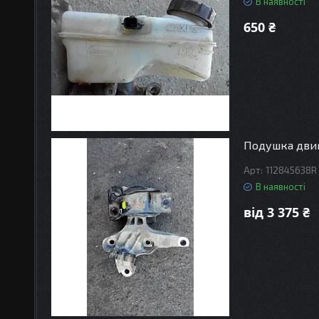
В наявності
650 ₴
Подушка двиг
112845638R
В наявності
від 3 375 ₴