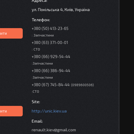
ул. Покільська 4, Київ, Україна
+380 (50) 413-23-65
пити
: Запчастини
+380 (63) 371-00-01
: СТО
+380 (66) 929-54-44
:Запчастини
+380 (66) 386-94-44
:Запчастини
+380 (67) 745-84-44
0989600506
:СТО
http://unic.kiev.ua
пити
renault.kiev@gmail.com