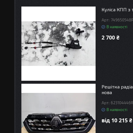
Куліса КПП з
749650548
В наявності
2 700 ₴
Решітка радіа
нова
623104446
В наявності
від 10 215 ₴