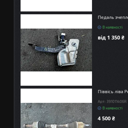
Педаль зчепл
В наявності
від 1 350 ₴
Піввісь ліва 
391011406R
В наявності
4 500 ₴