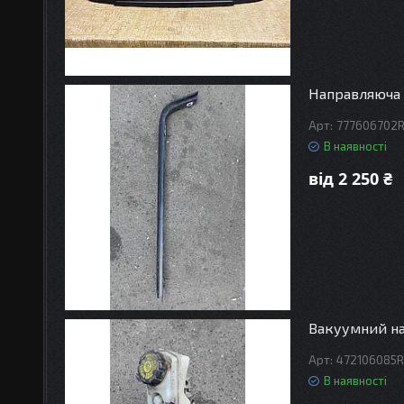
Направляюча 
777606702
В наявності
від 2 250 ₴
Вакуумний на
472106085R
В наявності