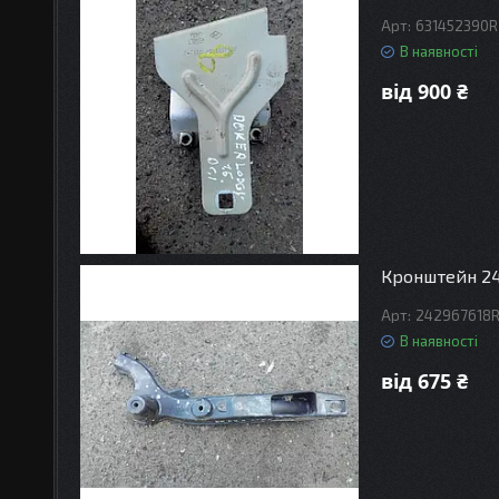
631452390R
В наявності
від 900 ₴
Кронштейн 24
242967618
В наявності
від 675 ₴