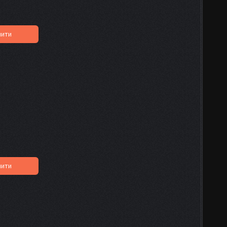
пити
пити