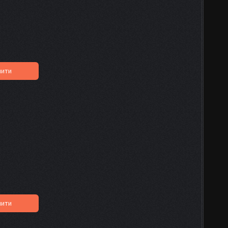
пити
пити