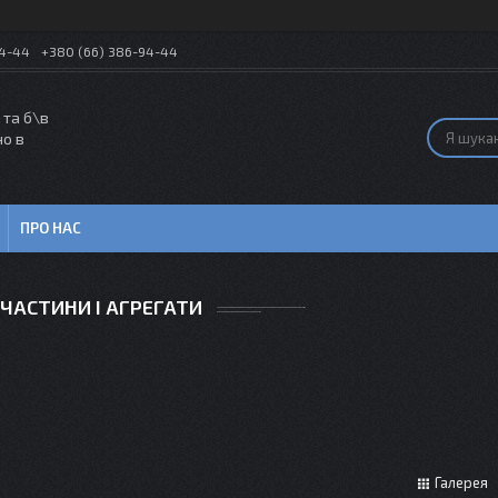
54-44
+380 (66) 386-94-44
 та б\в
но в
ПРО НАС
ЧАСТИНИ І АГРЕГАТИ
Галерея