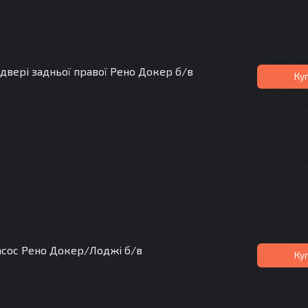
двері задньої правої Рено Докер б/в
Ку
R
сос Рено Докер/Лоджі б/в
Ку