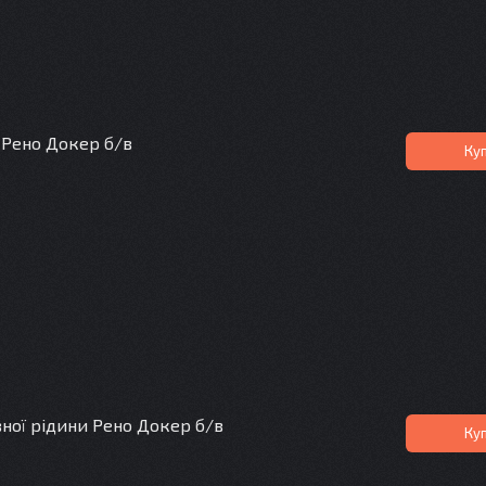
 Рено Докер б/в
Ку
вної рідини Рено Докер б/в
Ку