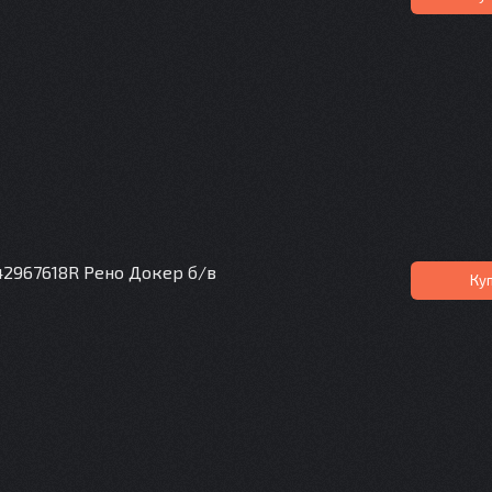
2967618R Рено Докер б/в
Ку
R