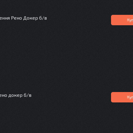
ення Рено Докер б/в
Ку
Рено докер б/в
Ку