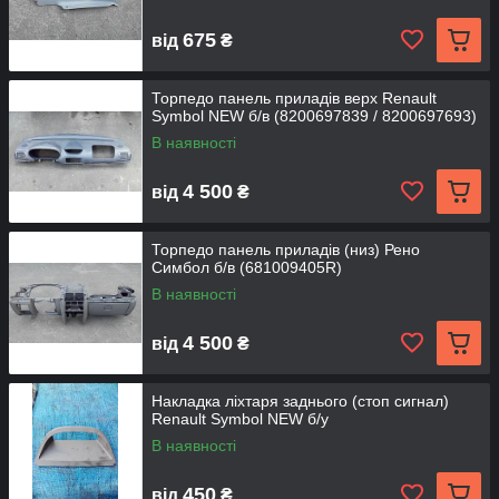
675
від
₴
Торпедо панель приладів верх Renault
Symbol NEW б/в (8200697839 / 8200697693)
В наявності
4 500
від
₴
Торпедо панель приладів (низ) Рено
Симбол б/в (681009405R)
В наявності
4 500
від
₴
Накладка ліхтаря заднього (стоп сигнал)
Renault Symbol NEW б/у
В наявності
450
від
₴