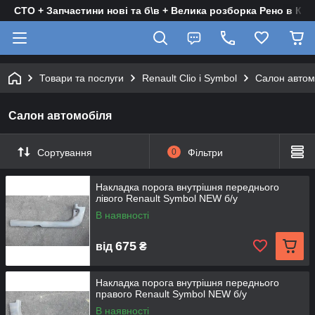
СТО + Запчастини нові та б\в + Велика розборка Рено в Киє
Товари та послуги
Renault Clio і Symbol
Салон автом
Салон автомобіля
Сортування
0
Фільтри
Накладка порога внутрішня переднього
лівого Renault Symbol NEW б/у
В наявності
675
від
₴
Накладка порога внутрішня переднього
правого Renault Symbol NEW б/у
В наявності