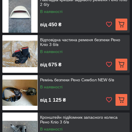
2 б/у
В наявності
450
від
₴
Відповідна частина ременя безпеки Рено
Кліо 3 б/в
В наявності
675
від
₴
Ремінь безпеки Рено Симбол NEW б/в
В наявності
1 125
від
₴
Кронштейн підйомник запасного колеса
Рено Кліо 3 б/в
В наявності