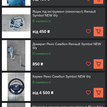
Ящик під інструмент (пінопласт) Renault
Symbol NEW б/у
В наявності
450
від
₴
Домкрат Рено Симбол Renault Symbol NEW
б/у
В наявності
850
₴
Кермо Рено Симбол Symbol NEW б/у
В наявності
4 500
від
₴
Накладка кришки заднього ременя Рено Кліо