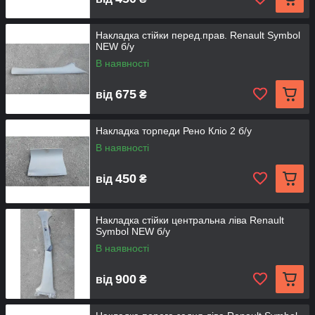
Накладка стійки перед.прав. Renault Symbol
NEW б/у
В наявності
675
від
₴
Накладка торпеди Рено Кліо 2 б/у
В наявності
450
від
₴
Накладка стійки центральна ліва Renault
Symbol NEW б/у
В наявності
900
від
₴