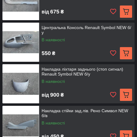
675
від
₴
Центральна Консоль Renault Symbol NEW б/
у
В наявності
550
₴
Накладка ліхтаря заднього (стоп сигнал)
Renault Symbol NEW б/у
В наявності
900
від
₴
Накладка стійки зад.лів. Рено Символ NEW
б/в
В наявності
450
від
₴