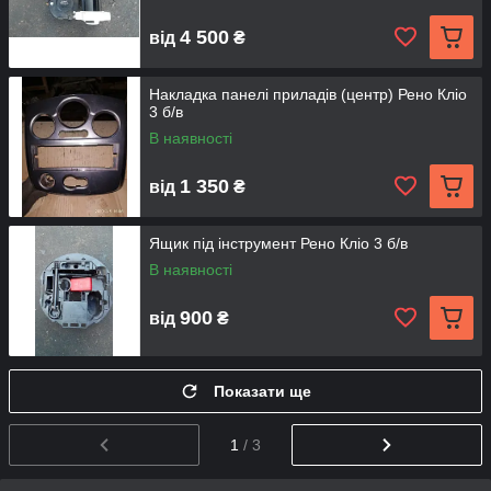
4 500
від
₴
Накладка панелі приладів (центр) Рено Кліо
3 б/в
В наявності
1 350
від
₴
Ящик під інструмент Рено Кліо 3 б/в
В наявності
900
від
₴
Показати ще
1
/ 3