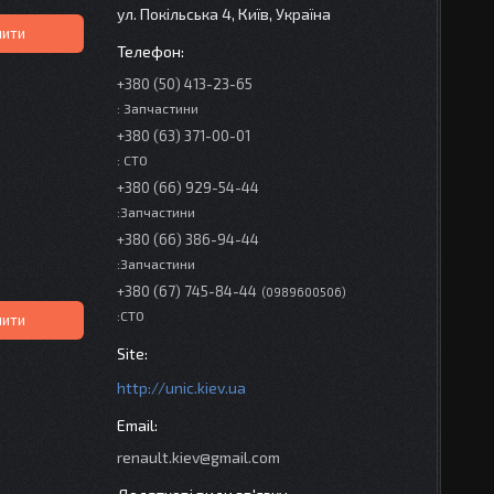
ул. Покільська 4, Київ, Україна
пити
+380 (50) 413-23-65
: Запчастини
+380 (63) 371-00-01
: СТО
+380 (66) 929-54-44
:Запчастини
+380 (66) 386-94-44
:Запчастини
+380 (67) 745-84-44
0989600506
:СТО
пити
http://unic.kiev.ua
renault.kiev@gmail.com