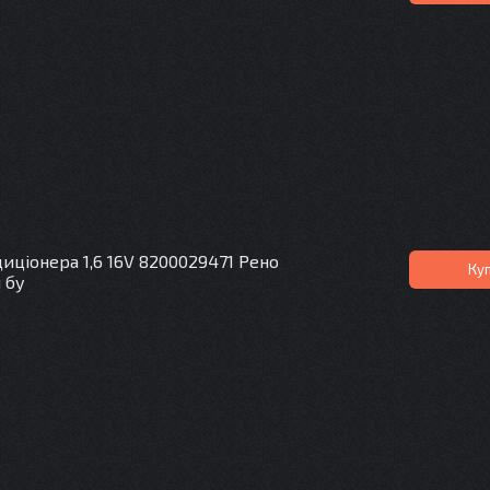
иціонера 1,6 16V 8200029471 Рено
Ку
 бу
1