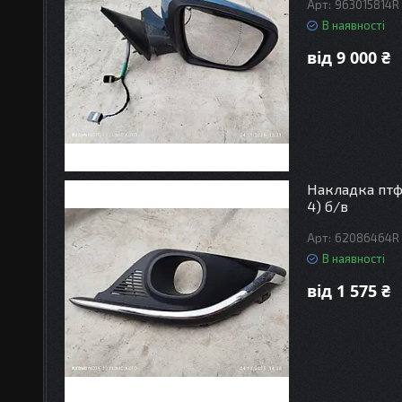
963015814R
В наявності
від 9 000 ₴
Накладка птф 
4) б/в
62086464R
В наявності
від 1 575 ₴