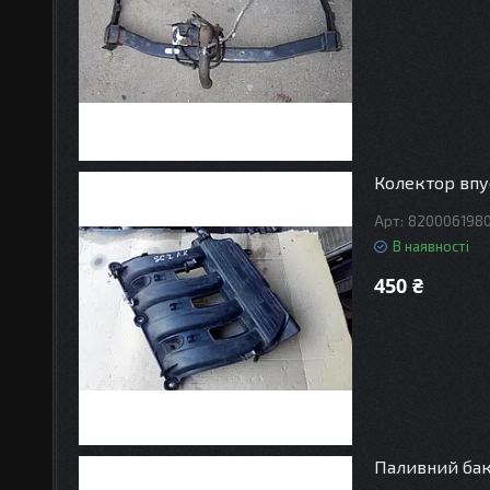
Колектор впу
820006198
В наявності
450 ₴
Паливний бак 