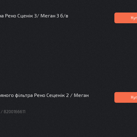
а Рено Сценік 3/ Меган 3 б/в
Ку
яного фільтра Рено Сеценік 2 / Меган
Ку
 / 8200166611