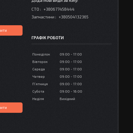
СТО
+380677458444
Запчастини
+380504132365
пити
ГРАФІК РОБОТИ
Понеділок
09:00
17:00
Вівторок
09:00
17:00
Середа
09:00
17:00
Четвер
09:00
17:00
Пʼятниця
09:00
17:00
Субота
09:00
16:00
Неділя
Вихідний
пити