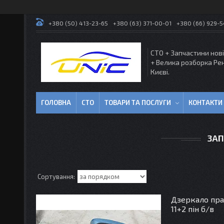
+380 (50) 413-23-65
+380 (63) 371-00-01
+380 (66) 929-
СТО + Запчастини нові
+ Велика розборка Ре
Києві.
ГОЛОВНА
СТО
ТОВАРИ ТА ПОСЛУГИ
КОНТАКТИ
ЗАП
Дзеркало прав
11+2 пін б/в