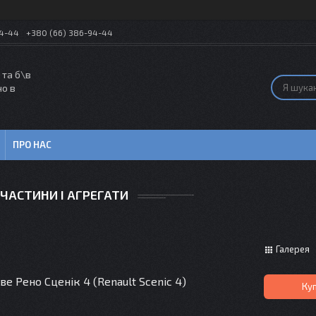
54-44
+380 (66) 386-94-44
 та б\в
но в
ПРО НАС
ЧАСТИНИ І АГРЕГАТИ
Галерея
е Рено Сценік 4 (Renault Scenic 4)
Ку