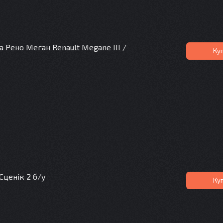
 Рено Меган Renault Megane III /
Ку
Сценік 2 б/у
Ку