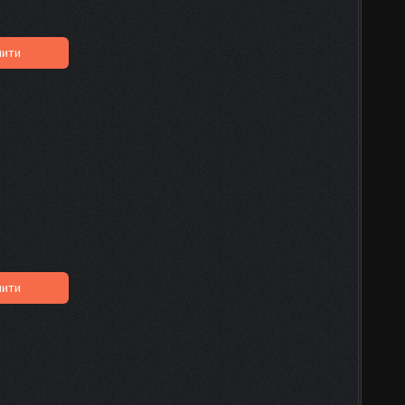
пити
пити