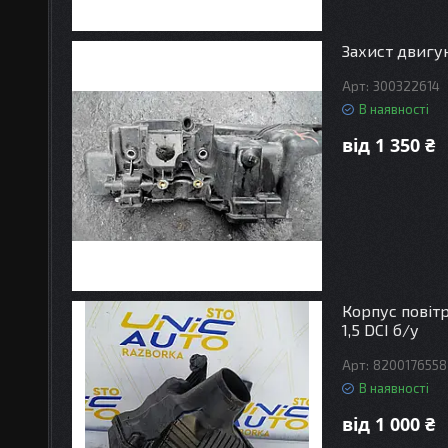
Захист двигун
300322614
В наявності
від 1 350 ₴
Корпус повітр
1,5 DCI б/у
8200176558
В наявності
від 1 000 ₴