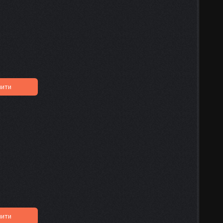
пити
пити