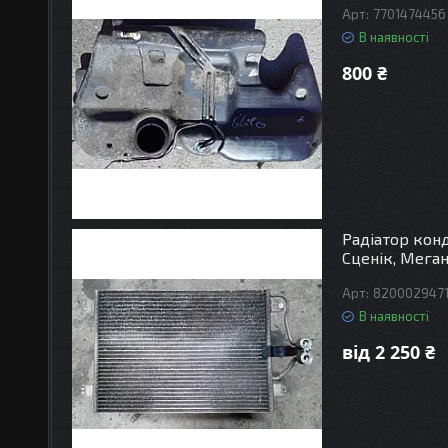
7701474456
В наявності
800 ₴
Радіатор конд
Сценік, Меган
820002947
В наявності
від 2 250 ₴