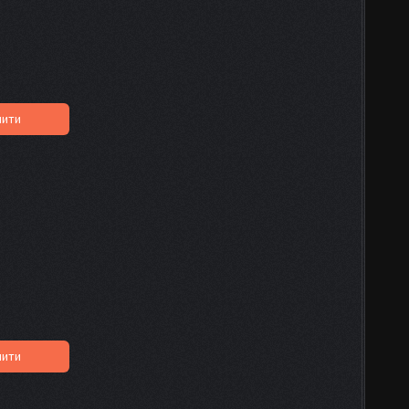
пити
пити