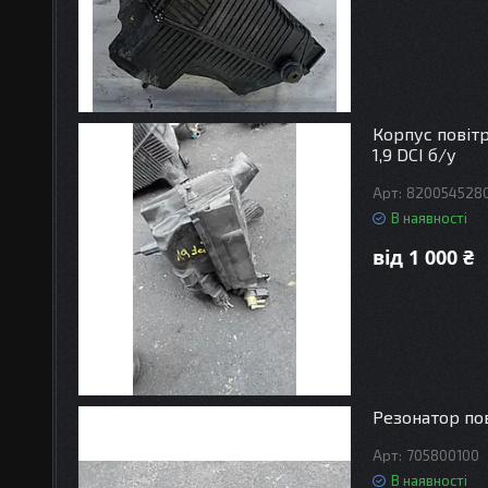
Корпус повіт
1,9 DCI б/у
820054528
В наявності
від 1 000 ₴
Резонатор пов
705800100
В наявності