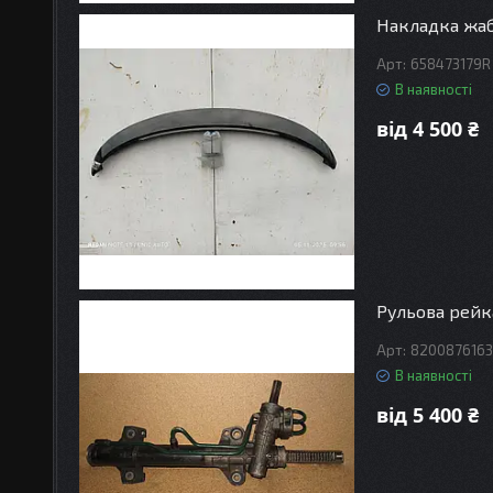
Накладка жабо
658473179R
В наявності
від 4 500 ₴
Рульова рейка
8200876163
В наявності
від 5 400 ₴