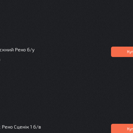
скний Рено б/у
Ку
0
Рено Сценік 1 б/в
Ку