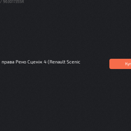
 / 963017355R
права Рено Сценік 4 (Renault Scenic
Ку