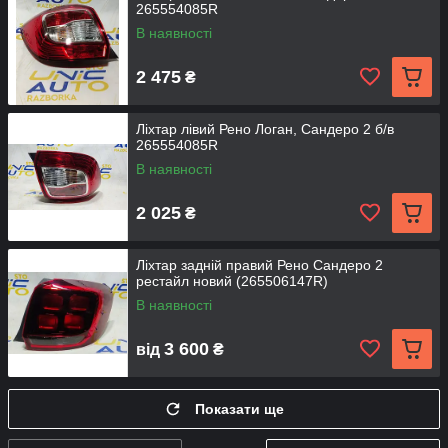
265554085R
В наявності
2 475
₴
Ліхтар лівий Рено Логан, Сандеро 2 б/в
265554085R
В наявності
2 025
₴
Ліхтар задній правий Рено Сандеро 2
рестайл новий (265506147R)
В наявності
3 600
від
₴
Показати ще