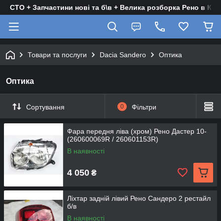
СТО + Запчастини нові та б\в + Велика розборка Рено в Киє
Товари та послуги
Dacia Sandero
Оптика
Оптика
Сортування
0
Фільтри
Фара передня ліва (хром) Рено Дастер 10-
(260600069R / 260601153R)
В наявності
4 050
₴
Ліхтар задній лівий Рено Сандеро 2 рестайл
б/в
В наявності