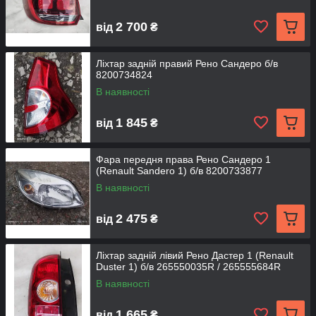
2 700
від
₴
Ліхтар задній правий Рено Сандеро б/в
8200734824
В наявності
1 845
від
₴
Фара передня права Рено Сандеро 1
(Renault Sandero 1) б/в 8200733877
В наявності
2 475
від
₴
Ліхтар задній лівий Рено Дастер 1 (Renault
Duster 1) б/в 265550035R / 265555684R
В наявності
1 665
від
₴