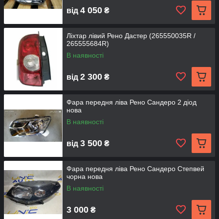
4 050
від
₴
Ліхтар лівий Рено Дастер (265550035R /
265555684R)
В наявності
2 300
від
₴
Фара передня ліва Рено Сандеро 2 діод
нова
В наявності
3 500
від
₴
Фара передня ліва Рено Сандеро Степвей
чорна нова
В наявності
3 000
₴