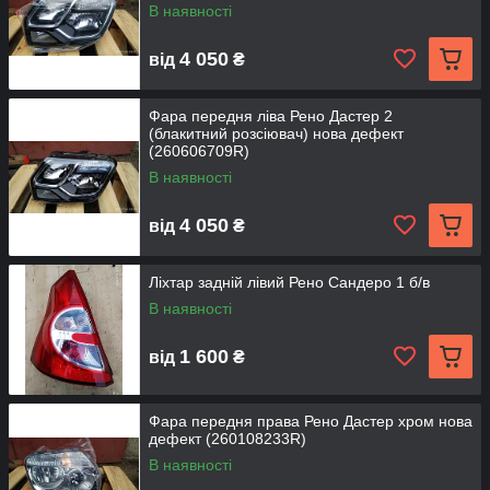
В наявності
4 050
від
₴
Фара передня ліва Рено Дастер 2
(блакитний розсіювач) нова дефект
(260606709R)
В наявності
4 050
від
₴
Ліхтар задній лівий Рено Сандеро 1 б/в
В наявності
1 600
від
₴
Фара передня права Рено Дастер хром нова
дефект (260108233R)
В наявності