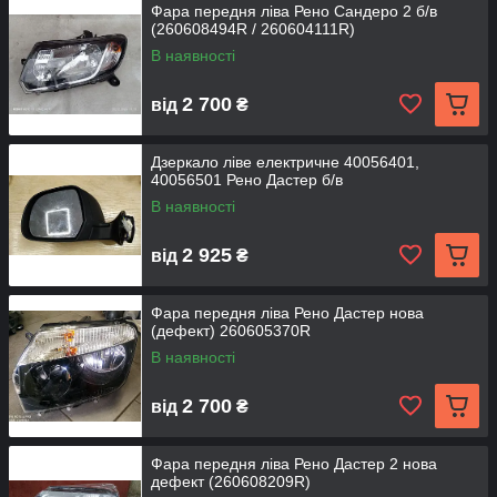
Фара передня ліва Рено Сандеро 2 б/в
(260608494R / 260604111R)
В наявності
2 700
від
₴
Дзеркало ліве електричне 40056401,
40056501 Рено Дастер б/в
В наявності
2 925
від
₴
Фара передня ліва Рено Дастер нова
(дефект) 260605370R
В наявності
2 700
від
₴
Фара передня ліва Рено Дастер 2 нова
дефект (260608209R)