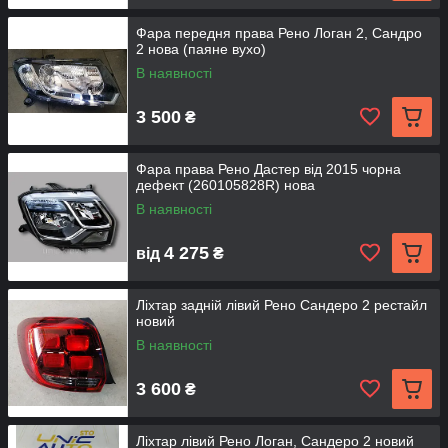
Фара передня права Рено Логан 2, Сандро
2 нова (паяне вухо)
В наявності
3 500
₴
Фара права Рено Дастер від 2015 чорна
дефект (260105828R) нова
В наявності
4 275
від
₴
Ліхтар задній лівий Рено Сандеро 2 рестайл
новий
В наявності
3 600
₴
Ліхтар лівий Рено Логан, Сандеро 2 новий