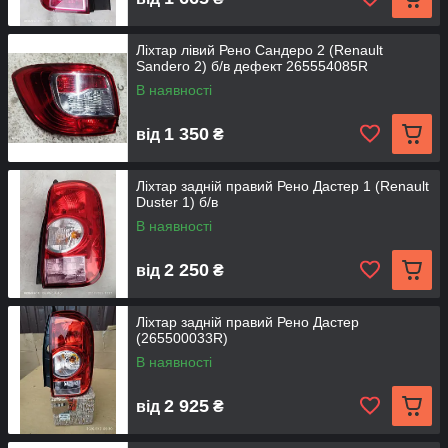
Ліхтар лівий Рено Сандеро 2 (Renault
Sandero 2) б/в дефект 265554085R
В наявності
1 350
від
₴
Ліхтар задній правий Рено Дастер 1 (Renault
Duster 1) б/в
В наявності
2 250
від
₴
Ліхтар задній правий Рено Дастер
(265500033R)
В наявності
2 925
від
₴