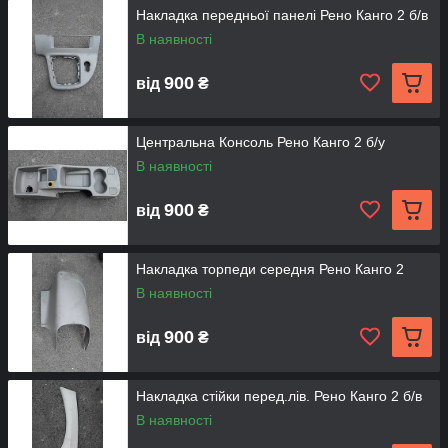
Накладка передньої панелі Рено Канго 2 б/в
В наявності
900
від
₴
Центральна Консоль Рено Канго 2 б/у
В наявності
900
від
₴
Накладка торпеди середня Рено Канго 2
В наявності
900
від
₴
Накладка стійки перед.лів. Рено Канго 2 б/в
В наявності