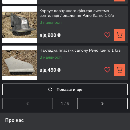
Корпус повітряного фільтра система
вентиляції / опалення Рено Канго 1 б/в
В наявності
900
від
₴
Накладка пластик салону Рено Канго 1 б/в
В наявності
450
від
₴
Показати ще
1
/ 5
Про нас