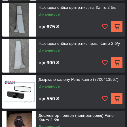
Накладка стійки центр.низ лів. Канго 2 б/в
В наявності
675
від
₴
Накладка стійки центр.низ прав. Канго 2 б/у
В наявності
900
від
₴
Дзеркало салону Рено Канго (7700413867)
В наявності
550
від
₴
Дефлектор повітря (повітропровід) Рено
Канго 2 б/в
В наявності