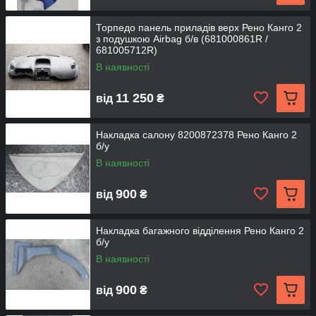
Торпедо панель приладів верх Рено Канго 2
з подушкою Airbag б/в (681000861R /
681005712R)
В наявності
11 250
від
₴
Накладка салону 8200872378 Рено Канго 2
б/у
В наявності
900
від
₴
Накладка багажного відділення Рено Канго 2
б/у
В наявності
900
від
₴