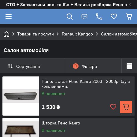
СТО + Запчастини нові та б\в + Велика розборка Рено в Киє
Товари та послуги
Renault Kangoo
Салон автомобіл
Салон автомобіля
Сортування
0
Фільтри
Панель стелі Рено Канго 2003 - 2008р. б/у з
кріпленнями.
В наявності
1 530
₴
Шторка Рено Канго
В наявності