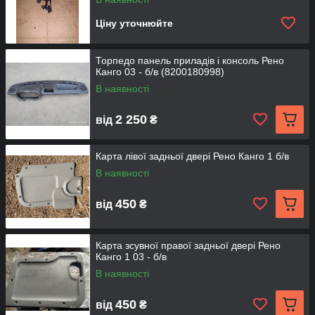
Ціну уточнюйте
Торпедо панель приладів і консоль Рено
Канго 03 - б/в (8200180998)
В наявності
2 250
від
₴
Карта лівої задньої двері Рено Канго 1 б/в
В наявності
450
від
₴
Карта зсувної правої задньої двері Рено
Канго 1 03 - б/в
В наявності
450
від
₴