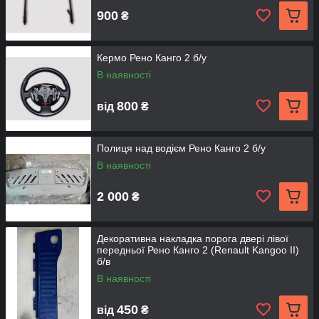
900
₴
Кермо Рено Канго 2 б/у
В наявності
800
від
₴
Полиця над водієм Рено Канго 2 б/у
В наявності
2 000
₴
Декоративна накладка порога двері лівої
передньої Рено Канго 2 (Renault Kangoo II)
б/в
В наявності
450
від
₴