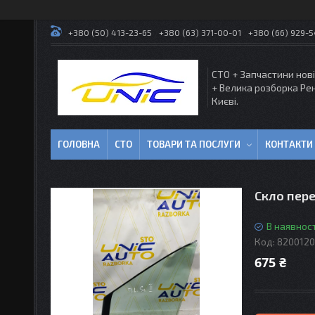
+380 (50) 413-23-65
+380 (63) 371-00-01
+380 (66) 929-
СТО + Запчастини нові
+ Велика розборка Ре
Києві.
ГОЛОВНА
СТО
ТОВАРИ ТА ПОСЛУГИ
КОНТАКТИ
Скло пере
В наявност
Код:
8200120
675 ₴