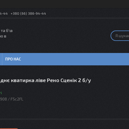
54-44
+380 (66) 386-94-44
 та б\в
но в
ПРО НАС
днє кватирка ліве Рено Сценік 2 б/у
і
908 / FSc2FL