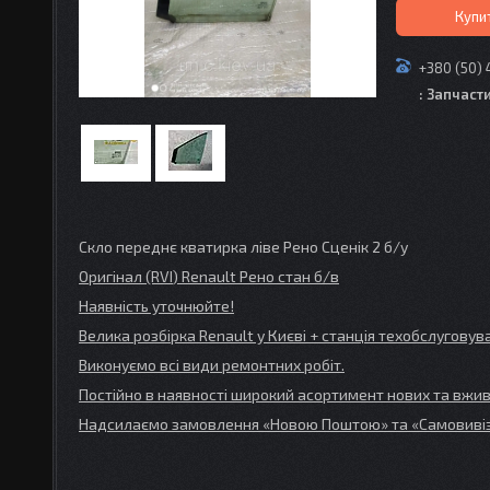
Купи
+380 (50) 
: Запчаст
Скло переднє кватирка ліве Рено Сценік 2 б/у
Оригінал (RVI
) Renault
Рено стан б/в
Наявність уточнюйте!
Велика розбірка Renault
у Києві + станція техобслугов
Виконуємо всі види ремонтних робіт.
Постійно в наявності широкий асортимент нових та вжив
Надсилаємо замовлення «Новою Поштою» та
«Самовивіз