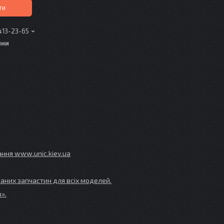
ти
413-23-65
ини
ування www
.unic
.kiev
.ua
аних запчастин для всіх моделей.
».