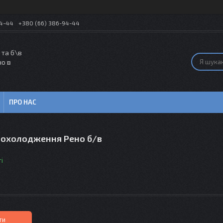
54-44
+380 (66) 386-94-44
 та б\в
но в
ПРО НАС
 охолодження Рено б/в
і
ти