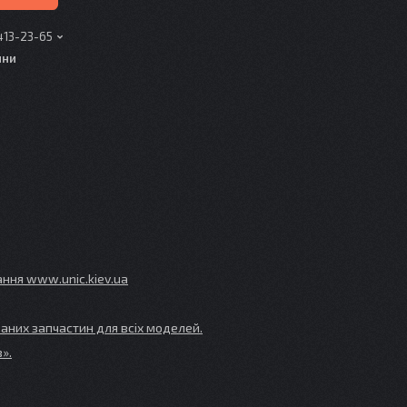
413-23-65
ини
ування www
.unic
.kiev
.ua
аних запчастин для всіх моделей.
».