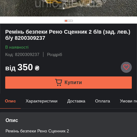
Ремінь безпеки Рено Сценник 2 б/в (зад. лев.)
б/у 8200309237
В наявності
Код: 8200309237
Роздріб
350
від
₴
Купити
Опис
Характеристики
Доставка
Оплата
Умови п
Опис
Ремінь безпеки Рено Сценник 2