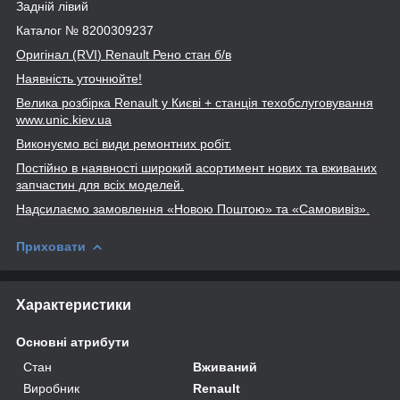
Задній лівий
Каталог № 8200309237
Оригінал (RVI
) Renault
Рено стан б/в
Наявність уточнюйте!
Велика розбірка Renault
у Києві + станція техобслуговування
www
.unic
.kiev
.ua
Виконуємо всі види ремонтних робіт.
Постійно в наявності широкий асортимент нових та вживаних
запчастин для всіх моделей.
Надсилаємо замовлення «Новою Поштою» та
«Самовивіз».
Приховати
Характеристики
Основні атрибути
Стан
Вживаний
Виробник
Renault