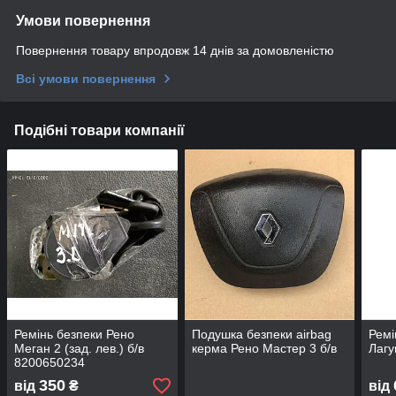
Умови повернення
Повернення товару впродовж 14 днів за домовленістю
Всі умови повернення
Подібні товари компанії
Ремінь безпеки Рено
Подушка безпеки airbag
Ремі
Меган 2 (зад. лев.) б/в
керма Рено Мастер 3 б/в
Лагу
8200650234
350
від
₴
від