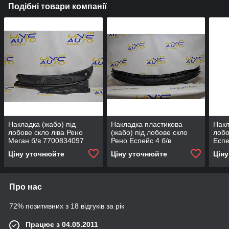
Подібні товари компанії
Накладка (жабо) під
Накладка пластикова
Накл
лобове скло ліва Рено
(жабо) під лобове скло
лобо
Меган б/в 7700834097
Рено Еспейс 4 б/в
Еспе
8200096763 / 8200580995
Ціну уточнюйте
Ціну уточнюйте
Цін
Про нас
72% позитивних з 18 відгуків за рік
Працює з 04.05.2011