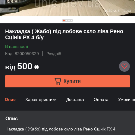
Накладка ( Жабо) під лобове скло ліва Рено
Сцінік РХ 4 б/у
В наявності
Код: 8200050329
Роздріб
500
від
₴
Купити
Опис
Характеристики
Доставка
Оплата
Умови п
Опис
Накладка ( Жабо) під лобове скло ліва Рено Сцінік РХ 4