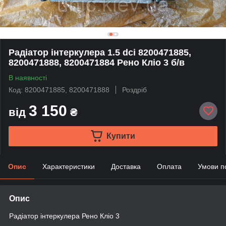
Радіатор інтеркулера 1.5 dсi 8200471885,
8200471888, 8200471884 Рено Кліо 3 б/в
В наявності
Код: 8200471885, 8200471888
Роздріб
3 150
від
₴
Купити
Опис
Характеристики
Доставка
Оплата
Умови п
Опис
Радіатор інтеркулера Рено Кліо 3