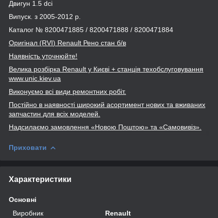
Двигун 1.5 dсi
Випуск. з 2005-2012 р.
Каталог № 8200471885 / 8200471888 / 8200471884
Оригінал (RVI
) Renault
Рено стан б/в
Наявність уточнюйте!
Велика розбірка Renault
у Києві + станція техобслуговування
www
.unic
.kiev
.ua
Виконуємо всі види ремонтних робіт.
Постійно в наявності широкий асортимент нових та вживаних
запчастин для всіх моделей.
Надсилаємо замовлення «Новою Поштою» та
«Самовивіз».
Приховати
Характеристики
Основні
Виробник
Renault