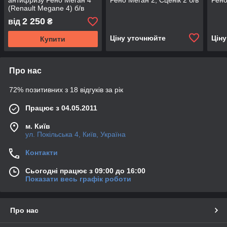
антифризу Рено Меган 4
Рено Меган 2, Сценік 2 б/в
Рено
(Renault Megane 4) б/в
2 250
від
₴
Ціну уточнюйте
Цін
Купити
Про нас
72% позитивних з 18 відгуків за рік
Працює з 04.05.2011
м. Київ
ул. Покільська 4, Київ, Україна
Контакти
Сьогодні працює з 09:00 до 16:00
Показати весь графік роботи
Про нас