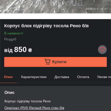
Корпус блок підігріву тосола Рено б/в
В наявності
Роздріб
850
від
₴
Купити
Опис
Характеристики
Доставка
Оплата
Умови п
Опис
Корпус підігріву тосола Рено
Оригінал (RVI
) Renault
Рено стан б/в