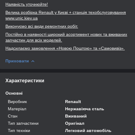
Наявність уточнюйте!
Велика розбірка Renault
у Києві + станція техобслуговування
www
.unic
.kiev
.ua
Виконуємо всі види ремонтних робіт.
Постійно в наявності широкий асортимент нових та вживаних
запчастин для всіх моделей.
Надсилаємо замовлення «Новою Поштою» та
«Самовивіз».
Приховати
Характеристики
Основні
Виробник
Renault
Матеріал
Нержавіюча сталь
Стан
Вживаний
Тип запчастини
Оригінал
Тип техніки
Легковий автомобіль