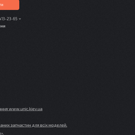
ти
413-23-65
ини
ування www
.unic
.kiev
.ua
аних запчастин для всіх моделей.
».