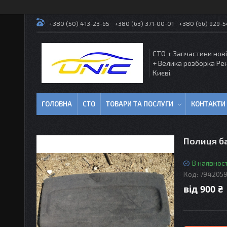
+380 (50) 413-23-65
+380 (63) 371-00-01
+380 (66) 929-
СТО + Запчастини нові
+ Велика розборка Ре
Києві.
ГОЛОВНА
СТО
ТОВАРИ ТА ПОСЛУГИ
КОНТАКТИ
Полиця ба
В наявност
Код:
7942059
від
900 ₴