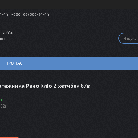
54-44
+380 (66) 386-94-44
 та б\в
но в
ПРО НАС
гажника Рено Кліо 2 хетчбек б/в
і
72r