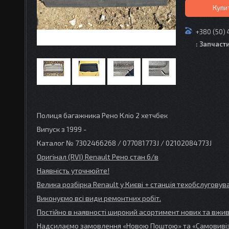
Купи
+380 (50) 
: Запчаст
Полиця багажника Рено Кліо 2 хетчбек
Випуск з 1999 -
Каталог № 7302466268 / 077081773J / 02102084773J
Оригінал (RVI
) Renault
Рено стан б/в
Наявність уточнюйте!
Велика розбірка Renault
у Києві + станція техобслугов
Виконуємо всі види ремонтних робіт.
Постійно в наявності широкий асортимент нових та вжив
Надсилаємо замовлення «Новою Поштою» та
«Самовивіз