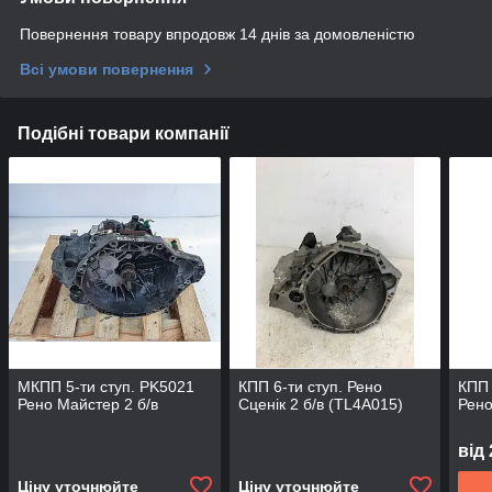
Повернення товару впродовж 14 днів за домовленістю
Всі умови повернення
Подібні товари компанії
МКПП 5-ти ступ. PK5021
КПП 6-ти ступ. Рено
КПП 
Рено Майстер 2 б/в
Сценік 2 б/в (TL4A015)
Рено
від
Ціну уточнюйте
Ціну уточнюйте