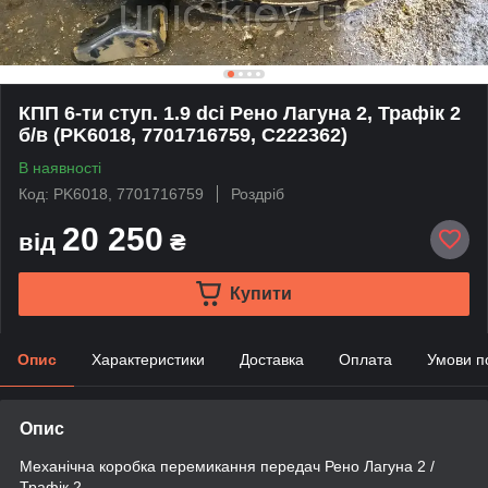
КПП 6-ти ступ. 1.9 dсi Рено Лагуна 2, Трафік 2
б/в (PK6018, 7701716759, C222362)
В наявності
Код: PK6018, 7701716759
Роздріб
20 250
від
₴
Купити
Опис
Характеристики
Доставка
Оплата
Умови п
Опис
Механічна коробка перемикання передач Рено Лагуна 2 /
Трафік 2