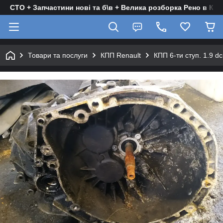
СТО + Запчастини нові та б\в + Велика розборка Рено в Киє
Товари та послуги
КПП Renault
КПП 6-ти ступ. 1.9 d