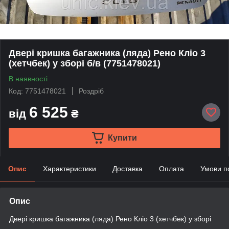
Двері кришка багажника (ляда) Рено Кліо 3
(хетчбек) у зборі б/в (7751478021)
В наявності
Код: 7751478021
Роздріб
6 525
від
₴
Купити
Опис
Характеристики
Доставка
Оплата
Умови п
Опис
Двері кришка багажника (ляда) Рено Кліо 3 (хетчбек) у зборі