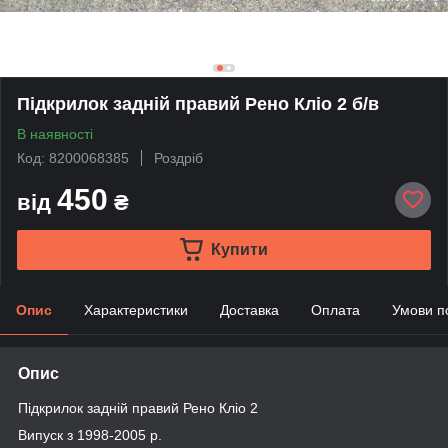
Підкрилок задній правий Рено Кліо 2 б/в
В наявності
Код: 8200068385
Роздріб
450
від
₴
Купити
Опис
Характеристики
Доставка
Оплата
Умови п
Опис
Підкрилок задній правий Рено Кліо 2
Випуск з 1998-2005 р.