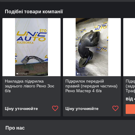
Подібні товари компанії
Накладка підкрилка
Підкрилок передній
Підк
заднього лівого Рено Зоє
правий (передня частина)
(зад
б/в
Рено Мастер 4 б/в
Траф
від
Ціну уточнюйте
Ціну уточнюйте
Про нас