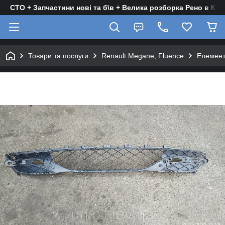
СТО + Запчастини нові та б\в + Велика розборка Рено в Киє
Товари та послуги
Renault Megane, Fluence
Елемент