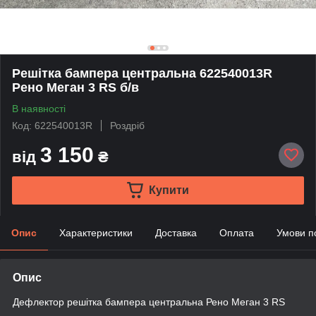
Решітка бампера центральна 622540013R
Рено Меган 3 RS б/в
В наявності
Код: 622540013R
Роздріб
3 150
від
₴
Купити
Опис
Характеристики
Доставка
Оплата
Умови п
Опис
Дефлектор решітка бампера центральна Рено Меган 3 RS