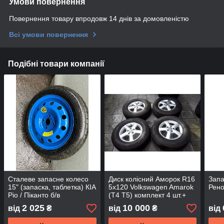
Умови повернення
Повернення товару впродовж 14 днів за домовленістю
Всі умови повернення
Подібні товари компанії
Сталеве запасне колесо
Диск колісний Аморок R16
Запа
15" (запаска, таблетка) КІА
5x120 Volkswagen Amarok
Рено
Ріо / Піканто б/в
(T4 T5) комплект 4 шт.+
гума б/в
2 025
10 000
від
₴
від
₴
від