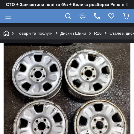
СТО + Запчастини нові та б\в + Велика розборка Рено в Киє
Товари та послуги
Диски і Шини
R16
Сталеві дис