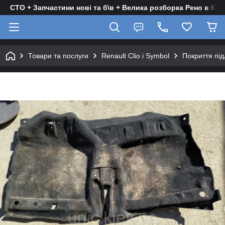
СТО + Запчастини нові та б\в + Велика розборка Рено в Киє
Товари та послуги
Renault Clio і Symbol
Покриття під