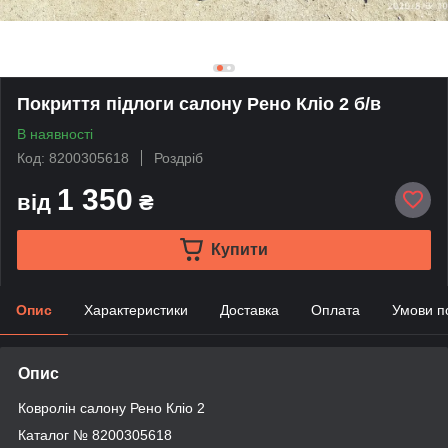
Покриття підлоги салону Рено Кліо 2 б/в
В наявності
Код: 8200305618
Роздріб
1 350
від
₴
Купити
Опис
Характеристики
Доставка
Оплата
Умови п
Опис
Ковролін салону Рено Кліо 2
Каталог № 8200305618