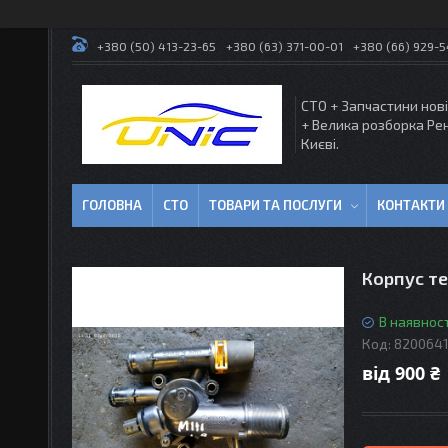
+380 (50) 413-23-65
+380 (63) 371-00-01
+380 (66) 929-
СТО + Запчастини нові
+ Велика розборка Ре
Києві.
ГОЛОВНА
СТО
ТОВАРИ ТА ПОСЛУГИ
КОНТАКТИ
Корпус те
В наявност
Код:
820064
від
900 ₴