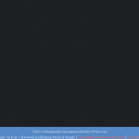
Сайт створений на маркетплейсі
Prom.ua
СТО + Запчастини нові та б\в + Велика розборка Рено в Києві. |
Поскаржитися на контент
|
Політи