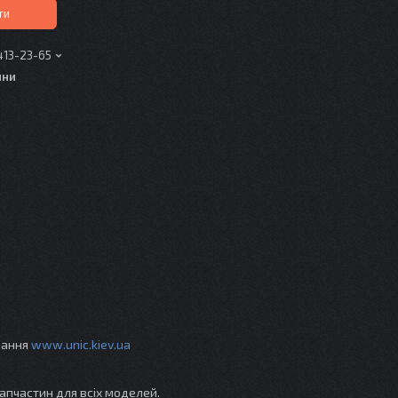
ти
413-23-65
ини
ування
www.unic.kiev.ua
апчастин для всіх моделей.