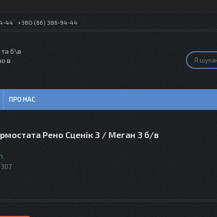
54-44
+380 (66) 386-94-44
 та б\в
но в
ПРО НАС
рмостата Рено Сценік 3 / Меган 3 б/в
і
1307