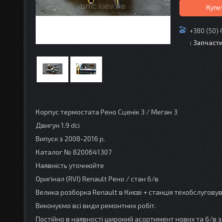
Купи
+380 (50) 
: Запчаст
Корпус термостата Рено Сценік 3 / Меган 3
Двигун 1.9 dci
Випуск з 2008-2016 р.
Каталог № 8200641307
Наявність уточнюйте
Оригінал (RVI) Renault Рено / стан б/в
Велика розборка Renault в Києві + станція техобслугов
Виконуємо всі види ремонтних робіт.
Постійно в наявності широкий асортимент нових та б/в з