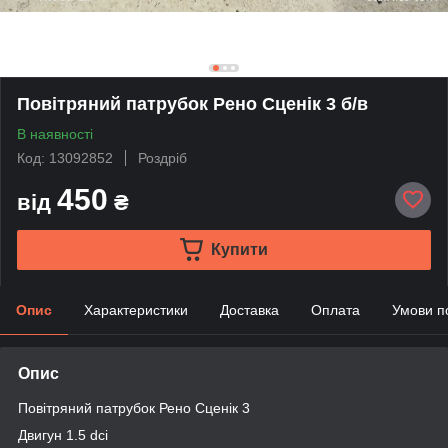
Повітряний патрубок Рено Сценік 3 б/в
В наявності
Код: 13092852
Роздріб
450
від
₴
Купити
Опис
Характеристики
Доставка
Оплата
Умови п
Опис
Повітряний патрубок Рено Сценік 3
Двигун 1.5 dci