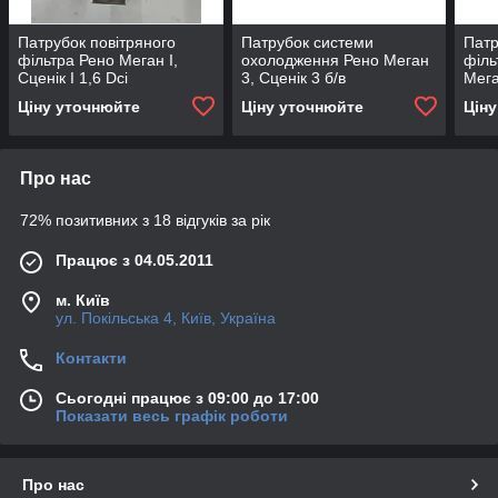
Патрубок повітряного
Патрубок системи
Патр
фільтра Рено Меган I,
охолодження Рено Меган
філь
Сценік I 1,6 Dci
3, Сценік 3 б/в
Мега
7700274205-7700274181
8200
Ціну уточнюйте
Ціну уточнюйте
Цін
б/в
Про нас
72% позитивних з 18 відгуків за рік
Працює з 04.05.2011
м. Київ
ул. Покільська 4, Київ, Україна
Контакти
Сьогодні працює з 09:00 до 17:00
Показати весь графік роботи
Про нас