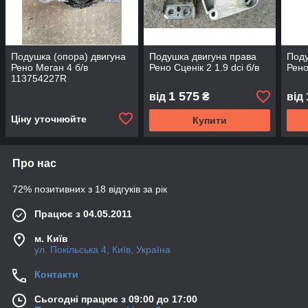
Подушка (опора) двигуна
Подушка двигуна права
Поду
Рено Меган 4 б/в
Рено Сценік 2 1.9 dci б/в
Рено
113754227R
1 575
від
₴
від
Ціну уточнюйте
Купити
Про нас
72% позитивних з 18 відгуків за рік
Працює з 04.05.2011
м. Київ
ул. Покільська 4, Київ, Україна
Контакти
Сьогодні працює з 09:00 до 17:00