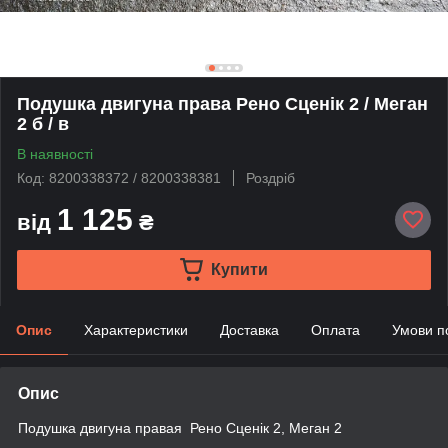
Подушка двигуна права Рено Сценік 2 / Меган
2 б / в
В наявності
Код: 8200338372 / 8200338381
Роздріб
1 125
від
₴
Купити
Опис
Характеристики
Доставка
Оплата
Умови п
Опис
Подушка двигуна правая Рено Сценік 2, Меган 2