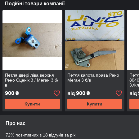
Подібні товари компанії
Петля двері ліва верхня
Петля капота права Рено
Петл
Рено Сценік 3 / Меган 3 б/
Меган 3 б/в
804
в
3,Фл
Сцен
900
900
₴
від
₴
від
Купити
Купити
Про нас
72% позитивних з 18 відгуків за рік