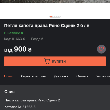
Петля капота права Рено Сценік 2 б / в
В наявності
Код: 81663-6
Роздріб
900
від
₴
Купити
Опис
Характеристики
Доставка
Оплата
Умови п
Опис
Петля капота права Рено Сценік 2
Каталог № 81663-6