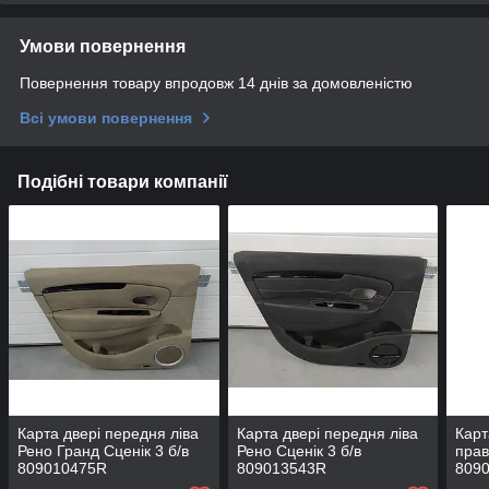
Умови повернення
Повернення товару впродовж 14 днів за домовленістю
Всі умови повернення
Подібні товари компанії
Карта двері передня ліва
Карта двері передня ліва
Карт
Рено Гранд Сценік 3 б/в
Рено Сценік 3 б/в
прав
809010475R
809013543R
809