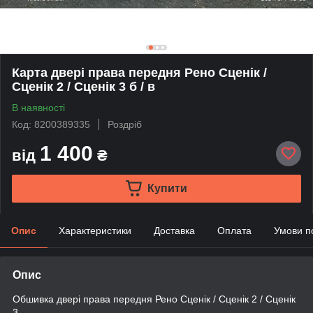
Карта двері права передня Рено Сценік /
Сценік 2 / Сценік 3 б / в
В наявності
Код: 8200389335
Роздріб
1 400
від
₴
Купити
Опис
Характеристики
Доставка
Оплата
Умови п
Опис
Обшивка двері права передня Рено Сценік / Сценік 2 / Сценік
3