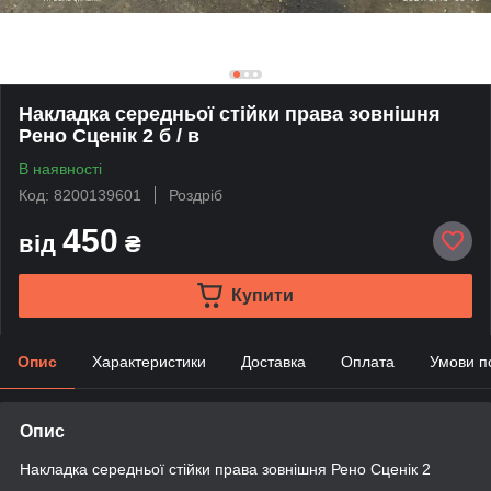
Накладка середньої стійки права зовнішня
Рено Сценік 2 б / в
В наявності
Код: 8200139601
Роздріб
450
від
₴
Купити
Опис
Характеристики
Доставка
Оплата
Умови п
Опис
Накладка середньої стійки права зовнішня Рено Сценік 2