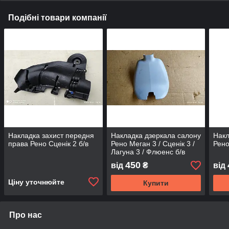
Подібні товари компанії
Накладка захист передня
Накладка дзеркала салону
Накл
права Рено Сценік 2 б/в
Рено Меган 3 / Сценік 3 /
Рено
Лагуна 3 / Флюенс б/в
450
від
₴
від
Ціну уточнюйте
Купити
Про нас