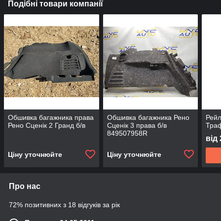
Подібні товари компанії
Обшивка багажника права
Обшивка багажника Рено
Рейл
Рено Сценік 2 Гранд б/в
Сценік 3 права б/в
Траф
849507958R
від
Ціну уточнюйте
Ціну уточнюйте
Про нас
72% позитивних з 18 відгуків за рік