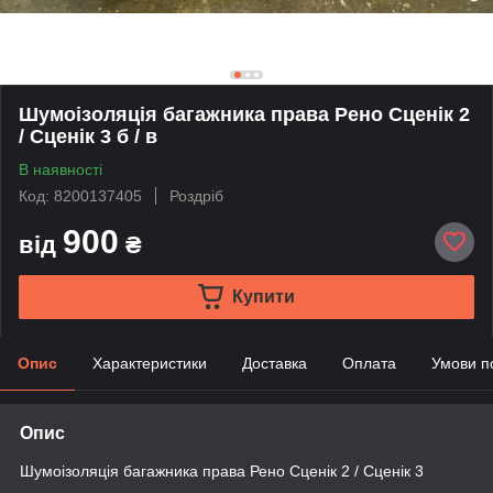
Шумоізоляція багажника права Рено Сценік 2
/ Сценік 3 б / в
В наявності
Код: 8200137405
Роздріб
900
від
₴
Купити
Опис
Характеристики
Доставка
Оплата
Умови п
Опис
Шумоізоляція багажника права Рено Сценік 2 / Сценік 3