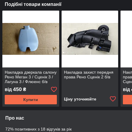
Подібні товари компанії
Накладка дзеркала салону
Накладка захист передня
Накл
Рено Меган 3 / Сценік 3 /
права Рено Сценік 2 б/в
прав
Лагуна 3 / Флюенс б/в
Сцені
450
від
₴
від
Ціну уточнюйте
Купити
Про нас
72% позитивних з 18 відгуків за рік