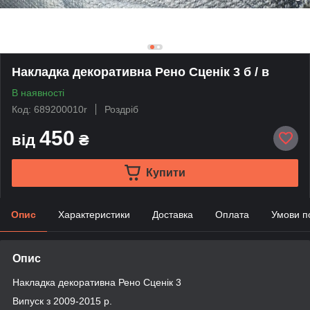
Накладка декоративна Рено Сценік 3 б / в
В наявності
Код: 689200010r
Роздріб
450
від
₴
Купити
Опис
Характеристики
Доставка
Оплата
Умови п
Опис
Накладка декоративна Рено Сценік 3
Випуск з 2009-2015 р.