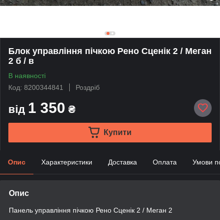
Блок управління пічкою Рено Сценік 2 / Меган
2 б / в
В наявності
Код: 8200344841
Роздріб
1 350
від
₴
Купити
Опис
Характеристики
Доставка
Оплата
Умови п
Опис
Панель управління пічкою Рено Сценік 2 / Меган 2