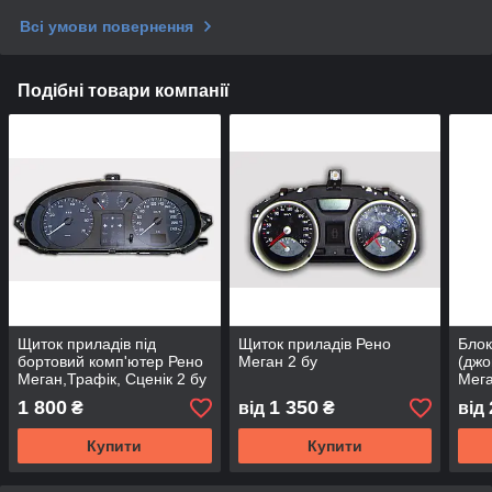
Всі умови повернення
Подібні товари компанії
Щиток приладів під
Щиток приладів Рено
Блок
бортовий комп'ютер Рено
Меган 2 бу
(джо
Меган,Трафік, Сценік 2 бу
Мега
1 800
1 350
₴
від
₴
від
Купити
Купити