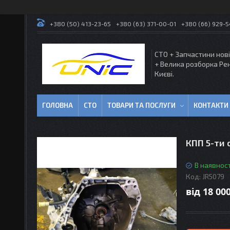
+380 (50) 413-23-65
+380 (63) 371-00-01
+380 (66) 929-
СТО + Запчастини нові
+ Велика розборка Ре
Києві.
ГОЛОВНА
СТО
ТОВАРИ ТА ПОСЛУГИ
КОНТАКТИ
КПП 5-ти 
В наявност
Код:
JR5079
від
18 000