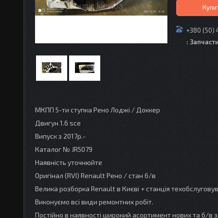
Купи
+380 (50) 
: Запчаст
МКПП 5-ти ступка Рено Лоджі / Доккер
Двигун 1.6 sce
Випуск з 2017р.-
Каталог № JR5079
Наявність уточнюйте
Оригінал (RVI) Renault Рено / стан б/в
Велика розборка Renault в Києві + станція техобслугов
Виконуємо всі види ремонтних робіт.
Постійно в наявності широкий асортимент нових та б/в з