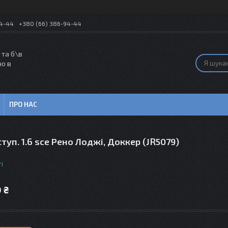
54-44
+380 (66) 386-94-44
 та б\в
но в
ПРО НАС
ступ. 1.6 sce Рено Лоджі, Доккер (JR5079)
і
 ₴