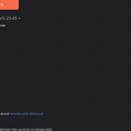
ти
413-23-65
ини
ування
www.unic.kiev.ua
апчастин для всіх моделей.