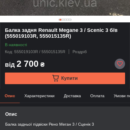
Балка задня Renault Megane 3 / Scenic 3 б/в
(555019103R, 555015135R)
В наявності
Код: 555019103R / 555015135R
Роздріб
2 700
від
₴
Купити
Опис
Характеристики
Доставка
Оплата
Умови п
Опис
Балка задньої підвіски Рено Меган 3 / Сценік 3