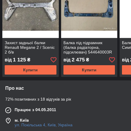
Захист задньої балки
Балка під підрамник
Балк
Renault Megane 2 / Scenic
(балка радіаторна,
Симб
2 б/в
підсилювач) 544640003R
Рено Меган 3 б/в
1 125
2 475
від
₴
від
₴
від
Купити
Купити
Про нас
72% позитивних з 18 відгуків за рік
Працює з 04.05.2011
м. Київ
ул. Покільська 4, Київ, Україна