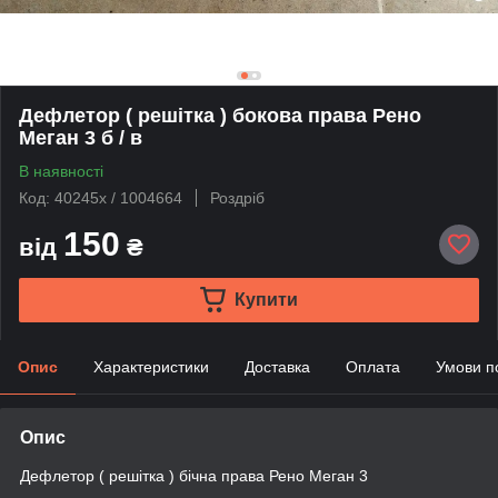
Дефлетор ( решітка ) бокова права Рено
Меган 3 б / в
В наявності
Код: 40245x / 1004664
Роздріб
150
від
₴
Купити
Опис
Характеристики
Доставка
Оплата
Умови п
Опис
Дефлетор ( решітка ) бічна права Рено Меган 3