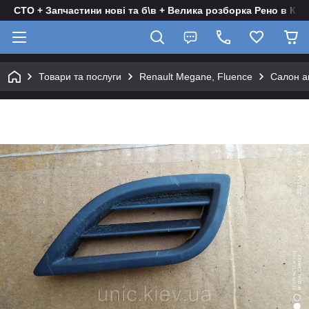
СТО + Запчастини нові та б\в + Велика розборка Рено в Киє
Товари та послуги
Renault Megane, Fluence
Салон а