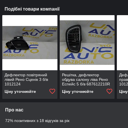
Подібні товари компанії
Дефлектор повітряний
Решітка, дефлектор
Дефл
лівий Рено Сценік 3 б/в
обдува салону ліва Рено
прав
1012124
Еспейс 5 б/в 687612210R
101
Ціну уточнюйте
Ціну уточнюйте
Цін
Про нас
72% позитивних з 18 відгуків за рік