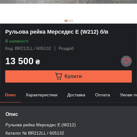
Рульова рейка Мерседес E (W212) б/в
В наявності
Код: BR212LL / 605132
Роздріб
13 500
₴
Купити
Опис
Характеристики
Доставка
Оплата
Умови п
Опис
Рульова рейка Мерседес E (W212)
Каталог № BR212LL / 605132