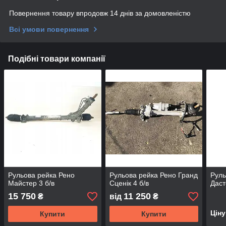
Повернення товару впродовж 14 днів за домовленістю
Всі умови повернення
Подібні товари компанії
Рульова рейка Рено
Рульова рейка Рено Гранд
Руль
Майстер 3 б/в
Сценік 4 б/в
Даст
15 750
11 250
₴
від
₴
Цін
Купити
Купити