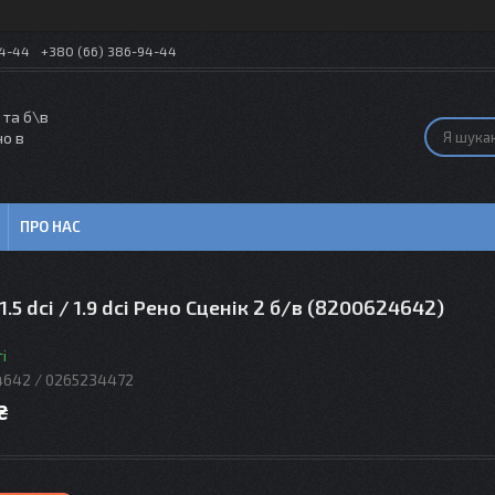
54-44
+380 (66) 386-94-44
 та б\в
но в
ПРО НАС
.5 dсi / 1.9 dсi Рено Сценік 2 б/в (8200624642)
і
642 / 0265234472
₴