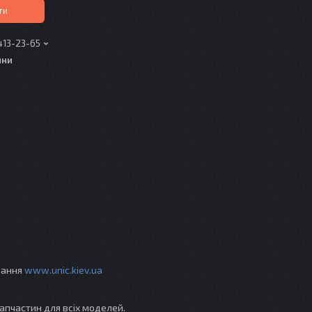
ти
413-23-65
ини
ування
www.unic.kiev.ua
апчастин для всіх моделей.