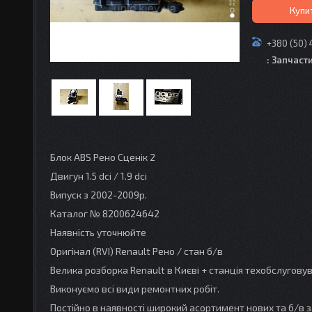
Купи
+380 (50) 
: Запчаст
Блок ABS Рено Сценік 2
Двигун 1.5 dсi / 1.9 dсi
Випуск з 2002-2009р.
Каталог № 8200624642
Наявність уточнюйте
Оригінал (RVI) Renault Рено / стан б/в
Велика розборка Renault в Києві + станція техобслугов
Виконуємо всі види ремонтних робіт.
Постійно в наявності широкий асортимент нових та б/в з