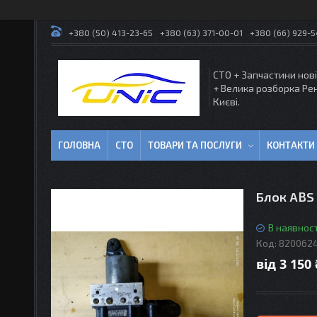
+380 (50) 413-23-65
+380 (63) 371-00-01
+380 (66) 929-
СТО + Запчастини нові
+ Велика розборка Ре
Києві.
ГОЛОВНА
СТО
ТОВАРИ ТА ПОСЛУГИ
КОНТАКТИ
Блок ABS 1
В наявност
Код:
8200624
від
3 150 