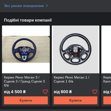
Всі умови повернення
Подібні товари компанії
Кермо Рено Меган 3 /
Кермо Рено Меган 1 /
Керм
Сценік 3 / Гранд Сценік 3
Сценік 1 б/в
Канг
б/в
4 500
800
від
₴
від
₴
від
Купити
Купити