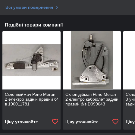
Всі умови повернення
Подібні товари компанії
Склопідіймач Рено Меган
Склопідіймач Рено Меган
Скло
2 електро задній правий б/
2 електро кабріолет задній
3 ун
в 190011781
правий б/в D099043
задн
8272
968
Ціну уточнюйте
Ціну уточнюйте
Цін