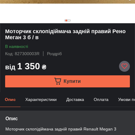
Моторчик склопідіймача задній правий Рено
Меган 3 б / в
В наявності
Код: 827300003R
Роздріб
1 350
від
₴
Купити
Опис
Характеристики
Доставка
Оплата
Умови п
Опис
Моторчик склопідіймача задній правий Renault Megan 3