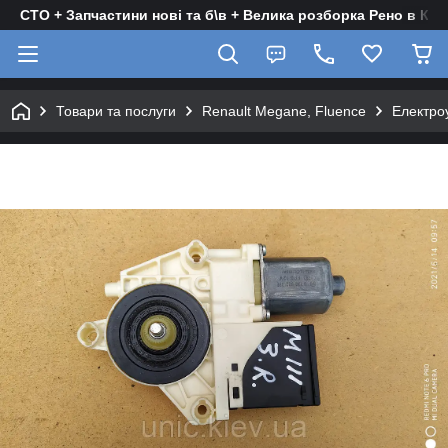
СТО + Запчастини нові та б\в + Велика розборка Рено в Киє
Товари та послуги
Renault Megane, Fluence
Електро