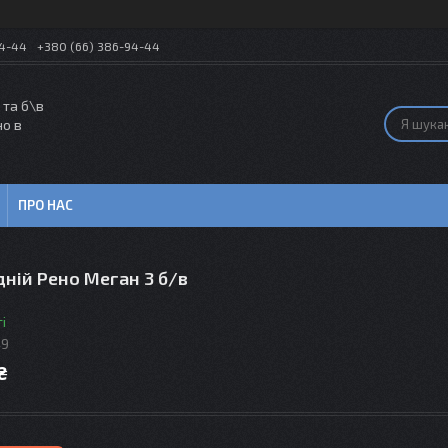
54-44
+380 (66) 386-94-44
 та б\в
но в
ПРО НАС
дній Рено Меган 3 б/в
і
49
₴