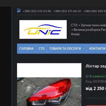
+380 (50) 413-23-65
+380 (63) 371-00-01
+380 (66) 929-
СТО + Запчастини нові
+ Велика розборка Ре
Києві.
ГОЛОВНА
СТО
ТОВАРИ ТА ПОСЛУГИ
КОНТАКТИ
Ліхтар за
В наявност
Код:
893196
від
2 250 