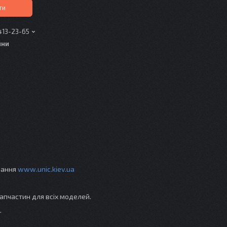
ти
413-23-65
ини
ування
www.unic.kiev.ua
апчастин для всіх моделей.
.