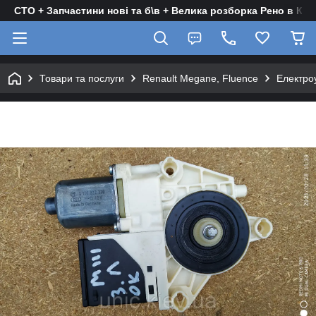
СТО + Запчастини нові та б\в + Велика розборка Рено в Киє
Товари та послуги
Renault Megane, Fluence
Електро