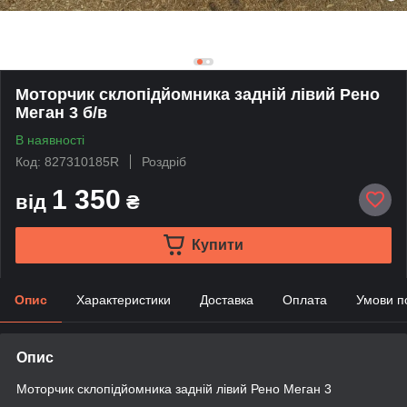
Моторчик склопідйомника задній лівий Рено
Меган 3 б/в
В наявності
Код: 827310185R
Роздріб
1 350
від
₴
Купити
Опис
Характеристики
Доставка
Оплата
Умови п
Опис
Моторчик склопідйомника задній лівий Рено Меган 3