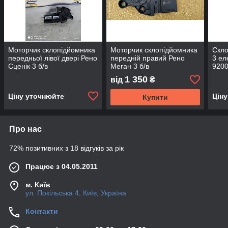
Моторчик склопідйомника
Моторчик склопідйомника
Скло
передньої лівої двері Рено
передній правий Рено
3 ел
Сценік 3 б/в
Меган 3 б/в
9200
827
1 350
від
₴
Ціну уточнюйте
Цін
Купити
Про нас
72% позитивних з 18 відгуків за рік
Працює з 04.05.2011
м. Київ
ул. Покільська 4, Київ, Україна
Контакти