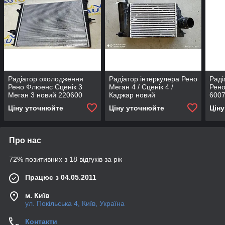
Радіатор охолодження
Радіатор інтеркулера Рено
Раді
Рено Флюенс Сценік 3
Меган 4 / Сценік 4 /
Рено
Меган 3 новий 220600
Каджар новий
6007
Ціну уточнюйте
Ціну уточнюйте
Цін
Про нас
72% позитивних з 18 відгуків за рік
Працює з 04.05.2011
м. Київ
ул. Покільська 4, Київ, Україна
Контакти