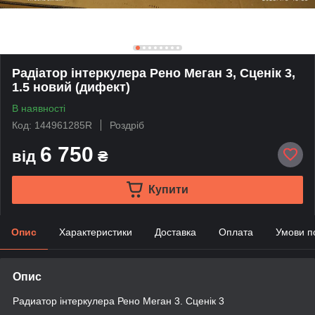
Радіатор інтеркулера Рено Меган 3, Сценік 3,
1.5 новий (дифект)
В наявності
Код: 144961285R
Роздріб
6 750
від
₴
Купити
Опис
Характеристики
Доставка
Оплата
Умови п
Опис
Радиатор інтеркулера Рено Меган 3. Сценік 3