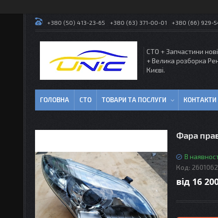
+380 (50) 413-23-65
+380 (63) 371-00-01
+380 (66) 929-
СТО + Запчастини нові
+ Велика розборка Ре
Києві.
ГОЛОВНА
СТО
ТОВАРИ ТА ПОСЛУГИ
КОНТАКТИ
Фара прав
В наявност
Код:
260106
від
16 200