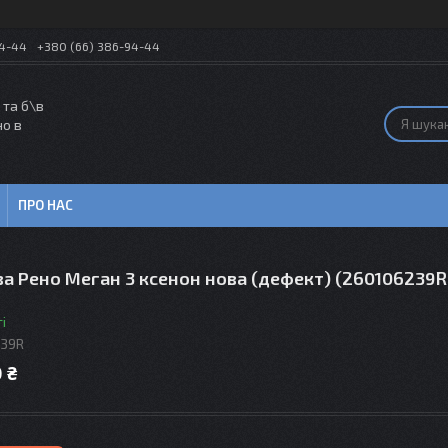
54-44
+380 (66) 386-94-44
 та б\в
но в
ПРО НАС
а Рено Меган 3 ксенон нова (дефект) (260106239R
і
239R
 ₴