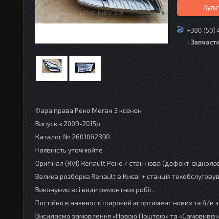
Купи
+380 (50) 
: Запчаст
Фара права Рено Меган 3 ксенон
Випуск з 2009-2015р.
Каталог № 260106239R
Наявність уточнюйте
Оригінал (RVI) Renault Рено / стан нова (дефект-відколо
Велика розборка Renault в Києві + станція техобслугов
Виконуємо всі види ремонтних робіт.
Постійно в наявності широкий асортимент нових та б/в з
Висилаємо замовлення «Новою Поштою» та «Самовивіз»