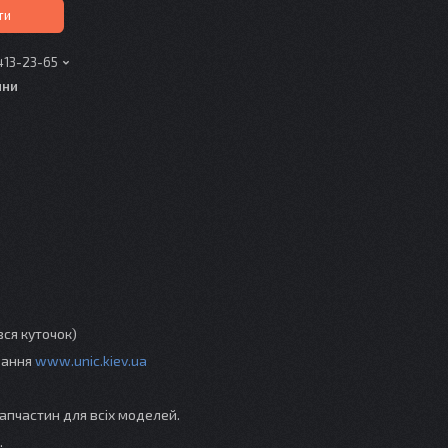
ти
413-23-65
ини
вся куточок)
ування
www.unic.kiev.ua
апчастин для всіх моделей.
.