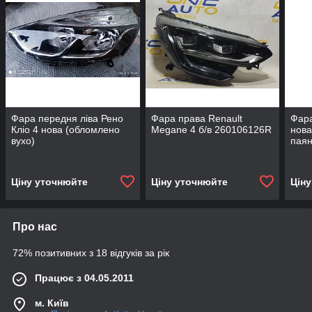
Фара передня ліва Рено
Фара права Renault
Фара
Кліо 4 нова (обломлено
Megane 4 б/в 260106126R
нова
вухо)
паян
Ціну уточнюйте
Ціну уточнюйте
Цін
Про нас
72% позитивних з 18 відгуків за рік
Працює з 04.05.2011
м. Київ