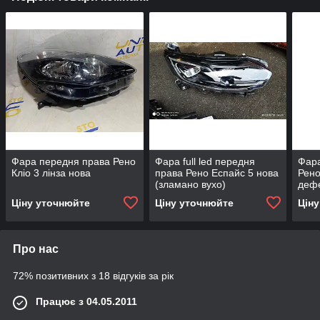
Фара передня права Рено
Фара full led передня
Фара
Кліо 3 лінза нова
права Рено Еспайс 5 нова
Рено
(зламано вухо)
дефе
Ціну уточнюйте
Ціну уточнюйте
Цін
Про нас
72% позитивних з 18 відгуків за рік
Працює з 04.05.2011