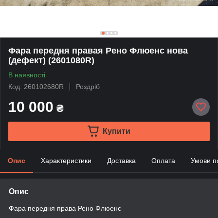
Фара передня правая Рено Флюенс нова
(дефект) (2601080R)
В наявності
Код: 260102680R
Роздріб
10 000
₴
Купити
Опис
Характеристики
Доставка
Оплата
Умови п
Опис
Фара передня права Рено Флюенс