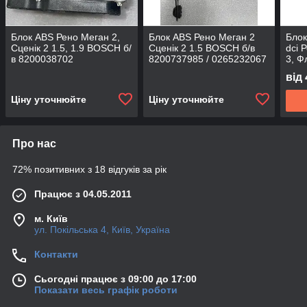
Блок ABS Рено Меган 2,
Блок ABS Рено Меган 2
Блок
Сценік 2 1.5, 1.9 BOSCH б/
Сценік 2 1.5 BOSCH б/в
dсi 
в 8200038702
8200737985 / 0265232067
3, Ф
(476
від
Ціну уточнюйте
Ціну уточнюйте
Про нас
72% позитивних з 18 відгуків за рік
Працює з 04.05.2011
м. Київ
ул. Покільська 4, Київ, Україна
Контакти
Сьогодні працює з 09:00 до 17:00
Показати весь графік роботи