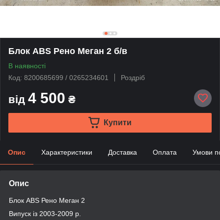
Блок ABS Рено Меган 2 б/в
В наявності
Код: 8200685699 / 0265234601
Роздріб
4 500
від
₴
Купити
Опис
Характеристики
Доставка
Оплата
Умови п
Опис
Блок ABS Рено Меган 2
Випуск із 2003-2009 р.