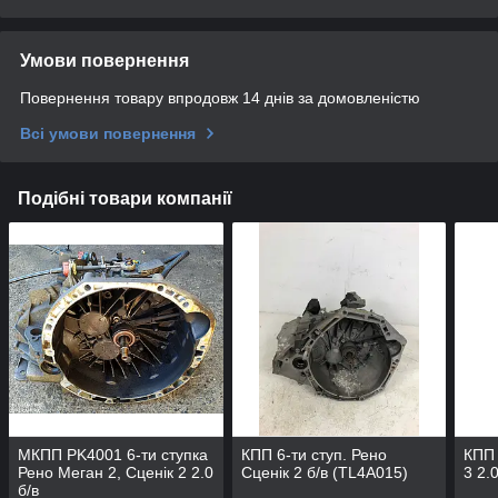
Умови повернення
Повернення товару впродовж 14 днів за домовленістю
Всі умови повернення
Подібні товари компанії
МКПП PK4001 6-ти ступка
КПП 6-ти ступ. Рено
КПП 
Рено Меган 2, Сценік 2 2.0
Сценік 2 б/в (TL4A015)
3 2.0
б/в