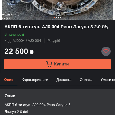
АКПП 6-ти ступ. AJ0 004 Рено Лагуна 3 2.0 б/у
В наявності
Код: AJ0004 / AJ0 004
Роздріб
22 500
₴
Купити
Опис
Характеристики
Доставка
Оплата
Умови п
Опис
АКПП 6-ти ступ. AJ0 004 Рено Лагуна 3
Двигун 2.0 dсi