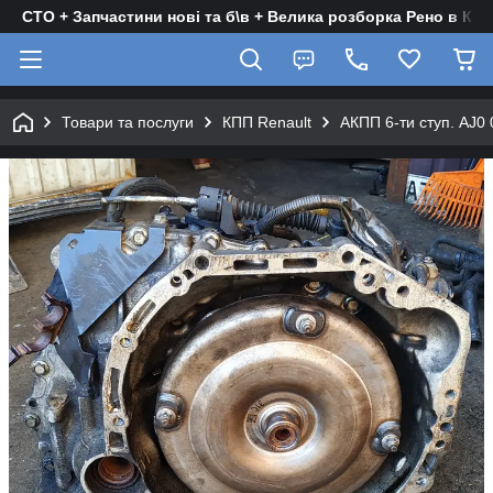
СТО + Запчастини нові та б\в + Велика розборка Рено в Киє
Товари та послуги
КПП Renault
АКПП 6-ти ступ. AJ0 