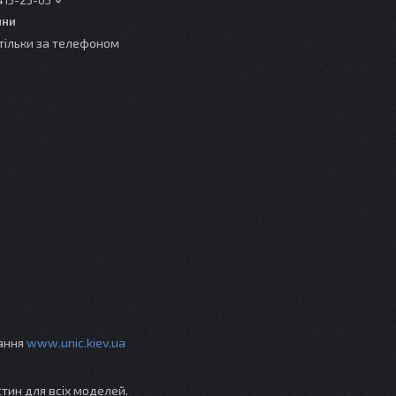
413-23-65
ини
тільки за телефоном
вання
www.unic.kiev.ua
стин для всіх моделей.