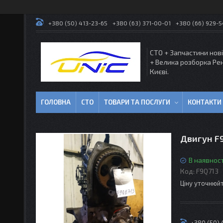
+380 (50) 413-23-65
+380 (63) 371-00-01
+380 (66) 929-
СТО + Запчастини нові
+ Велика розборка Ре
Києві.
ГОЛОВНА
СТО
ТОВАРИ ТА ПОСЛУГИ
КОНТАКТИ
Двигун F9
В наявност
Код:
F9Q713
Ціну уточнюй