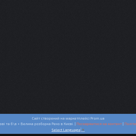
Сайт створений на маркетплейсі
Prom.ua
СТО + Запчастини нові та б\в + Велика розборка Рено в Києві. |
Поскаржитися на контент
|
Політи
Select Language
▼