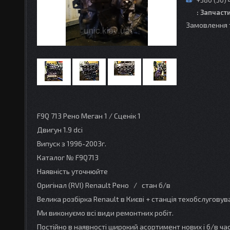
+380 (50) 
: Запчаст
Замовлення 
F9Q 713 Рено Меган 1 / Сценік 1
Двигун 1.9 dсi
Випуск з 1996-2003г.
Каталог № F9Q713
Наявність уточнюйте
Оригінал (RVI) Renault Рено / стан б/в
Велика розбірка Renault в Києві + станція техобслугову
Ми виконуємо всі види ремонтних робіт.
Постійно в наявності широкий асортимент нових і б/в ча