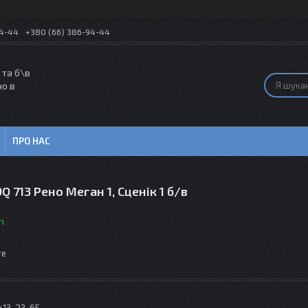
54-44
+380 (66) 386-94-44
 та б\в
но в
ПРО НАС
Q 713 Рено Меган 1, Сценік 1 б/в
і
те