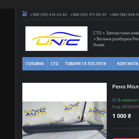
+380 (50) 413-23-65
+380 (63) 371-00-01
+380 (66) 929-
СТО + Запчастини нові
+ Велика розборка Ре
Києві.
ГОЛОВНА
СТО
ТОВАРИ ТА ПОСЛУГИ
КОНТАКТИ
Рено Молд
В наявност
Код:
8018600
1 000 ₴