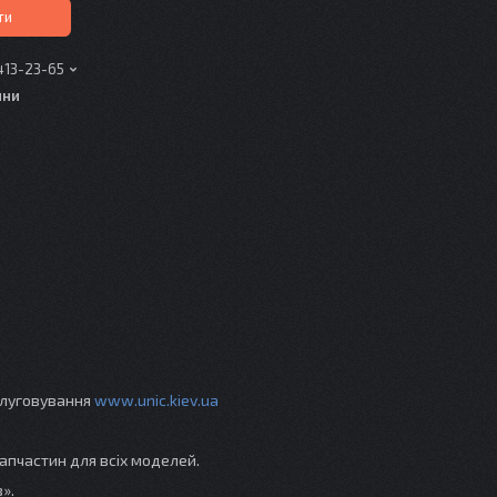
ти
413-23-65
ини
бслуговування
www.unic.kiev.ua
апчастин для всіх моделей.
».