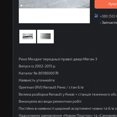
Купи
+380 (50) 
: Запчаст
Рено Молдінг передньої правої двері Меган 3
Випуск із 2002-2015 р.
Каталог № 801860007R
Наявність уточнюйте
Оригінал (RVI) Renault Рено / стан б/в
Велика розборка Renault у Києві + станція технічного о
Виконуємо всі види ремонтних робіт.
Постійно в наявності широкий асортимент нових та б/в з
Надсилаємо замовлення «Новою Поштою» та «Самовивіз