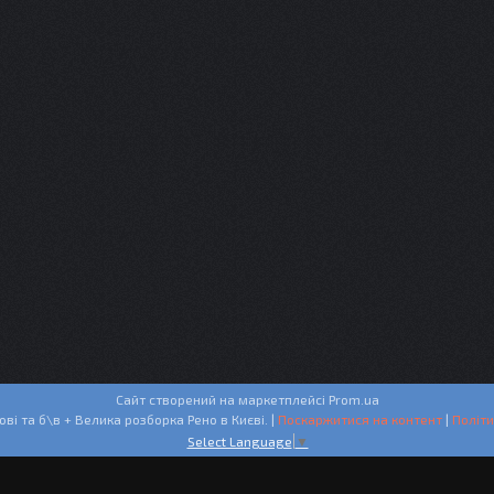
Сайт створений на маркетплейсі
Prom.ua
СТО + Запчастини нові та б\в + Велика розборка Рено в Києві. |
Поскаржитися на контент
|
Політи
Select Language
▼