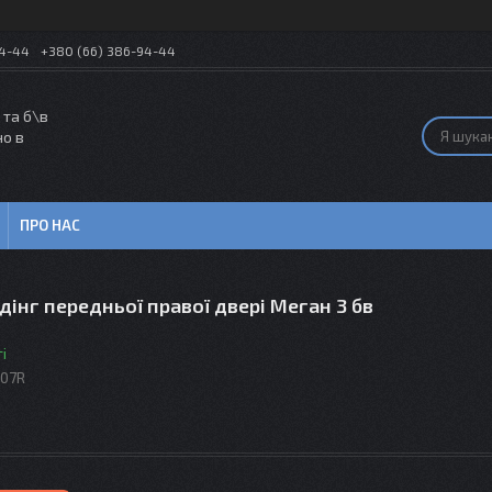
54-44
+380 (66) 386-94-44
 та б\в
но в
ПРО НАС
інг передньої правої двері Меган 3 бв
і
07R