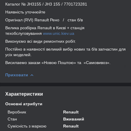
Каталог № JH3155 / JH3 155 / 7701723281
Наявність уточнюйте
Оригінал (RVI) Renault Рено / стан б/в
Велика розбірка Renault в Києві + станція
техобслуговування
www.unic.kiev.ua
Виконуємо всі види ремонтних робіт.
Постійно в наявності великий вибір нових та б/в запчастин для
усіх моделей.
Висилаемо закази «Новою Поштою» та «Самовивоз».
Приховати
Характеристики
Основні атрибути
Виробник
Renault
Стан
Вживаний
Сумісність з маркою
Renault