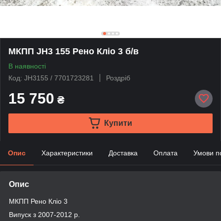
МКПП JH3 155 Рено Кліо 3 б/в
В наявності
Код: JH3155 / 7701723281
Роздріб
15 750
₴
Купити
Опис
Характеристики
Доставка
Оплата
Умови п
Опис
МКПП Рено Кліо 3
Випуск з 2007-2012 р.