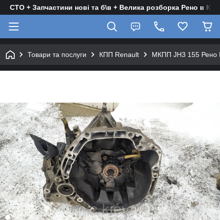
СТО + Запчастини нові та б\в + Велика розборка Рено в Киє
Товари та послуги
КПП Renault
МКПП JH3 155 Рено К