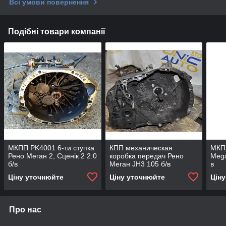
Всі умови повернення
Подібні товари компанії
МКПП PK4001 6-ти ступка
КПП механическая
МКПП
Рено Меган 2, Сценік 2 2.0
коробка передач Рено
Mega
б/в
Меган JH3 105 б/в
в
Ціну уточнюйте
Ціну уточнюйте
Цін
Про нас